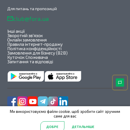
Для питань та пропозицій
club@fora.ua
Інші акції
Зворотній зв'язок
Онлайн замовлення
Правила інтернет-продажу
Політика конфіденційності
Замовлення для бізнесу (B2B)
Куточок Споживача
Запитання та відповіді
Ми використовуємо файли cookie, щоб зробити сайт зручним
саме для вас
Fora@All rights reserved 2026
ДОБРЕ
ДЕТАЛЬНІШЕ
2.39.123
/
1.1.1
Головна
Акції
Каталог
Пошук
Обрані