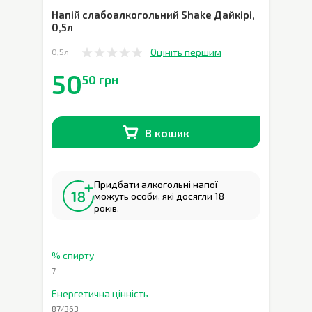
Напій слабоалкогольний Shake Дайкірі
,
0,5л
Оцініть першим
0,5л
50
50 грн
В кошик
В наявності
0
шт.
Придбати алкогольні напої
можуть особи, які досягли 18
років.
% спирту
7
Енергетична цінність
87/363