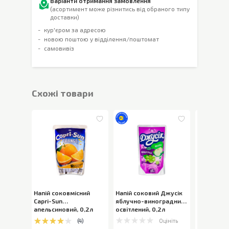
Варіанти отримання замовлення
(асортимент може різнитись від обраного типу
доставки)
кур'єром за адресою
новою поштою у відділення/поштомат
самовивіз
Cхожі товари
Напій соковмісний
Напій соковий Джусік
Напій Icim
Capri-Sun
яблучно-виноградний
мультифр
апельсиновий
,
0,2л
освітлений
,
0,2л
200мл
Оцініть
(
4
)