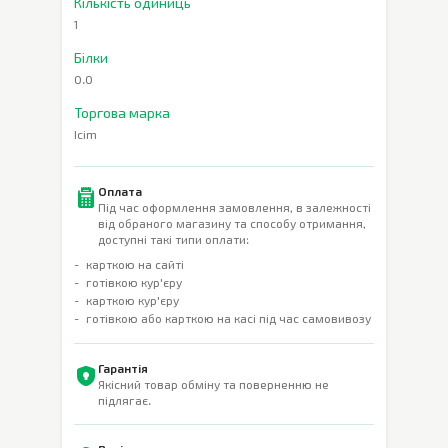
Кількість одиниць
1
Білки
0.0
Торгова марка
Icim
Оплата
Під час оформлення замовлення, в залежності
від обраного магазину та способу отримання,
доступні такі типи оплати:
карткою на сайті
готівкою кур'єру
карткою кур'єру
готівкою або карткою на касі під час самовивозу
Гарантія
Якісний товар обміну та поверненню не
підлягає.