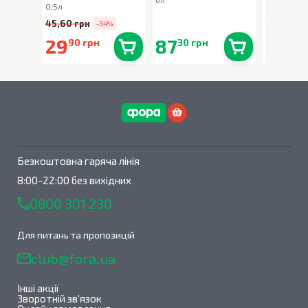
0,5л
300г
45,60 грн
194,90 г
-34%
29
87
159
90 грн
30 грн
00
В наявності
0
шт.
В наявності
0
шт.
Безкоштовна гаряча лінія
8:00-22:00 без вихідних
0800 301 230
Для питань та пропозицій
club@fora.ua
Інші акції
Зворотній зв'язок