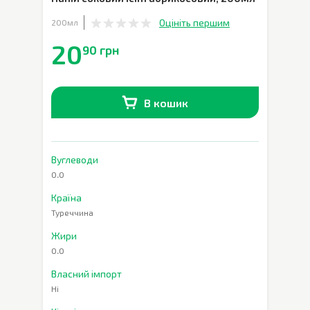
Оцініть першим
200мл
20
90 грн
В кошик
В наявності
0
шт.
Вуглеводи
0.0
Країна
Туреччина
Жири
0.0
Власний імпорт
Ні