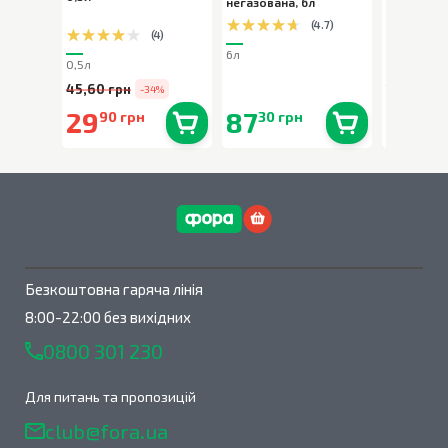
негазована
,
6л
(
4.7
)
(
4
)
6л
0,5л
300г
45,60 грн
194,90 г
-34%
29
87
159
90 грн
30 грн
00
В наявності
0
шт.
В наявності
0
шт.
Безкоштовна гаряча лінія
8:00-22:00 без вихідних
0800 301 230
Для питань та пропозицій
club@fora.ua