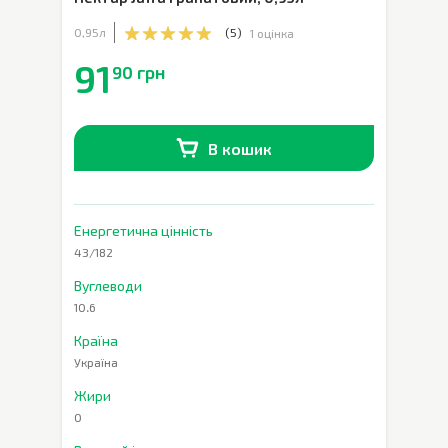
0,95л
(
5
)
1 оцінка
91
90 грн
В кошик
В наявності
0
шт.
Енергетична цінність
43/182
Вуглеводи
10.6
Країна
Україна
Жири
0