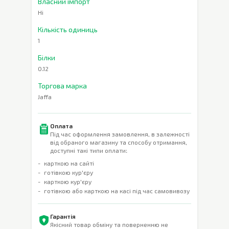
Власний імпорт
Ні
Кількість одиниць
1
Білки
0.12
Торгова марка
Jaffa
Оплата
Під час оформлення замовлення, в залежності
від обраного магазину та способу отримання,
доступні такі типи оплати:
карткою на сайті
готівкою кур'єру
карткою кур'єру
готівкою або карткою на касі під час самовивозу
Гарантія
Якісний товар обміну та поверненню не