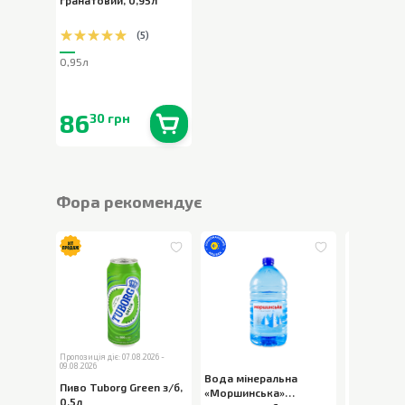
гранатовий
,
0,95л
(
5
)
0,95л
86
30 грн
В наявності
0
шт.
Фора рекомендує
Пропозиція діє: 07.08.2026 -
Пропозиція діє
09.08.2026
09.08.2026
Вода мінеральна
Пиво Tuborg Green з/б
,
Тістечка 
«Моршинська»
0,5л
Napoleon