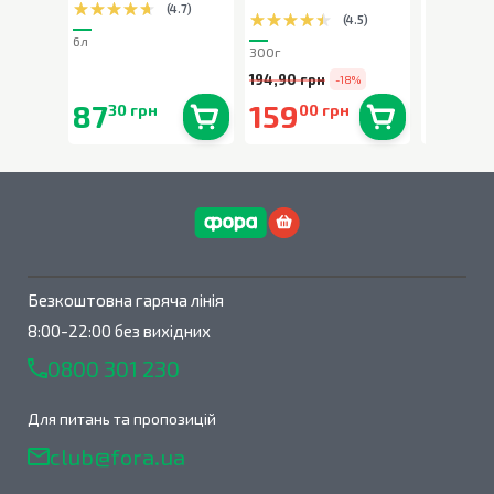
(
4.7
)
(
4.5
)
6л
80г
300г
194,90 грн
-18%
87
159
90
30 грн
00 грн
90 
В наявності
0
шт.
В наявності
0
шт.
Безкоштовна гаряча лінія
8:00-22:00 без вихідних
0800 301 230
Для питань та пропозицій
club@fora.ua