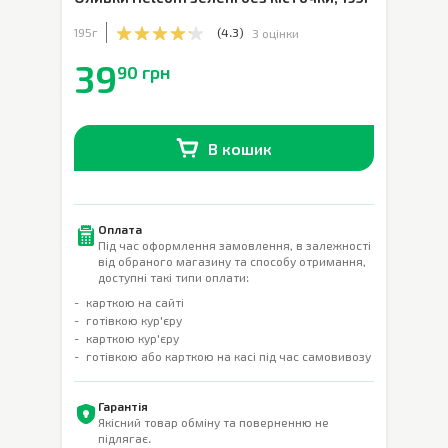
195г
(
4.3
)
3 оцінки
39
90 грн
В кошик
В наявності
0
шт.
Оплата
Під час оформлення замовлення, в залежності
від обраного магазину та способу отримання,
доступні такі типи оплати:
карткою на сайті
готівкою кур'єру
карткою кур'єру
готівкою або карткою на касі під час самовивозу
Гарантія
Якісний товар обміну та поверненню не
підлягає.