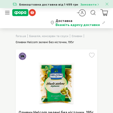
Безкоштовна доставка від 1 499 грн
Замовити
Доставка
Вкажіть адресу доставки
fora.ua
Бакалія, консерви та соуси
Оливки
Оливки Helcom зелені без кісточки, 195г
Оливки Helcom зелені без кісточки
,
195г