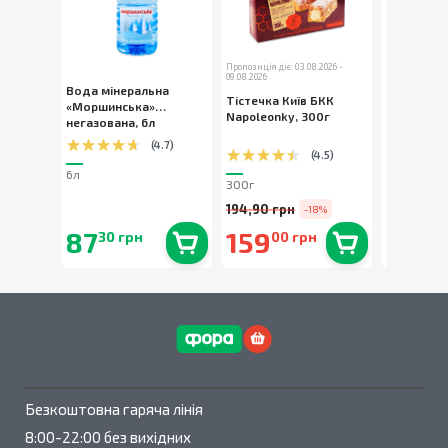
Пропозиція діє: 03.08.2026 -
09.08.2026
Вода мінеральна
Шоколад 
Тістечка Київ БКК
«Моршинська»
Milka Bub
Napoleonky
,
300г
негазована
,
6л
пористий
,
(
4.7
)
(
4.5
)
6л
80г
300г
194,90 грн
-18%
87
159
90
30 грн
00 грн
90 
В наявності
0
шт.
В наявності
0
шт.
Безкоштовна гаряча лінія
8:00-22:00 без вихідних