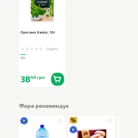
Орегано Кamis
,
10г
Оцініть
10г
38
40 грн
В наявності
0
шт.
Фора рекомендує