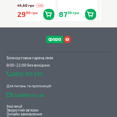
45,60 грн
194,90 г
-34%
29
87
159
90 грн
30 грн
00
В наявності
0
шт.
В наявності
0
шт.
Безкоштовна гаряча лінія
8:00-22:00 без вихідних
0800 301 230
Для питань та пропозицій
club@fora.ua
Інші акції
Зворотній зв'язок
Онлайн замовлення