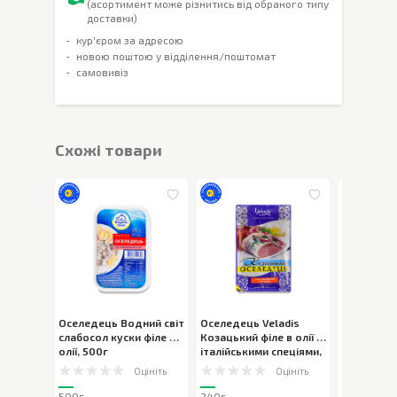
(асортимент може різнитись від обраного типу
доставки)
кур'єром за адресою
новою поштою у відділення/поштомат
самовивіз
Cхожі товари
Оселедець Водний світ
Оселедець Veladis
Лосось Д
слабосол куски філе в
Козацький філе в олії з
шматочки 
олії
,
500г
італійськими спеціями
,
240г
Оцініть
Оцініть
500г
240г