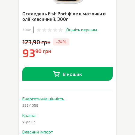
Оселедець Fish Port філе шматочки в
олії класичний
,
300г
Оцініть першим
300г
123,90 грн
-24%
93
90 грн
В кошик
В наявності
0
шт.
Енергетична цінність
252/1058
Країна
Україна
Власний імпорт