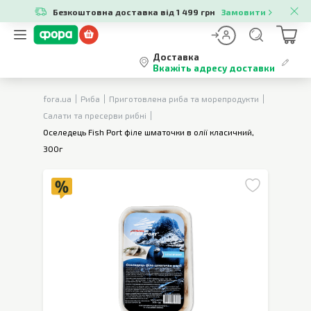
Безкоштовна доставка від 1 499 грн
Замовити
Доставка
Вкажіть адресу доставки
fora.ua
Риба
Приготовлена риба та морепродукти
Салати та пресерви рибні
Оселедець Fish Port філе шматочки в олії класичний,
300г