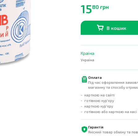
15
80 грн
В кошик
В наявності
0
шт.
Країна
Україна
Оплата
Під час оформлення замовл
магазину та способу отрима
карткою на сайті
готівкою кур'єру
карткою кур'єру
готівкою або карткою на касі
Гарантія
Якісний товар обміну та по