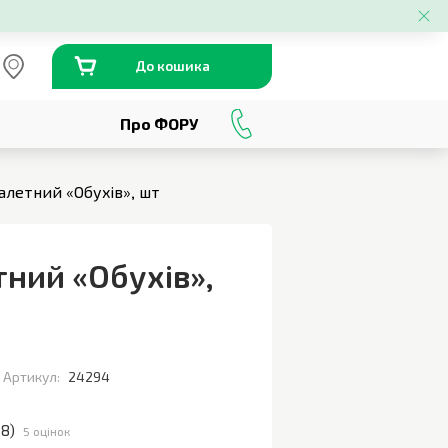
До кошика
Про ФОРУ
0
800
301
230
алетний «Обухів», шт
тний «Обухів»
,
Артикул:
24294
.8
)
5 оцінок