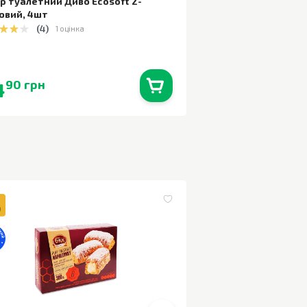
р туалетний Диво Ecosoft 2-
овий
,
4шт
(
4
)
1 оцінка
4
90 грн
В наявності
0
шт.