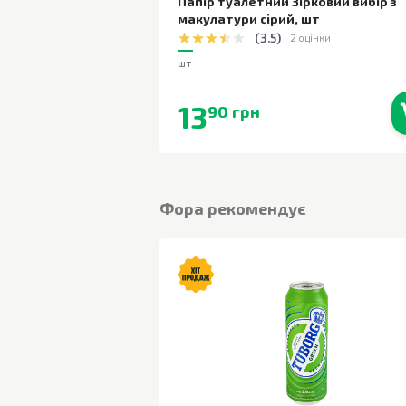
Папір туалетний Зірковий вибір з
макулатури сірий
,
шт
(
3.5
)
2 оцінки
шт
13
90 грн
В наявності
Фора рекомендує