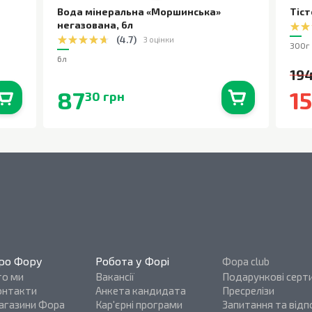
Вода мінеральна «Моршинська»
Тіст
негазована
,
6л
(
4.7
)
3 оцінки
300г
6л
194
87
1
30 грн
0
шт.
В наявності
0
шт.
ро Фору
Робота у Форі
Фора club
то ми
Вакансії
Подарункові серт
онтакти
Анкета кандидата
Пресрелізи
агазини Фора
Кар'єрні програми
Запитання та відпо