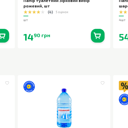
Папір туалетний Зірковий вибір
Папі
рожевий
,
шт
шар
(
4
)
5 оцінок
шт
4шт
14
5
90 грн
0
шт.
В наявності
0
шт.