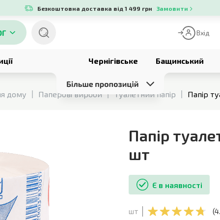
Безкоштовна доставка від 1 499 грн
Замовити
ОГ
Вхід
иції
Чернігівське
Бащинський
ля дому
Паперові вироби
Туалетний папір
Папір ту
Папір туале
шт
Є в наявності
шт
(
4