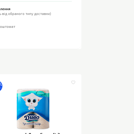
влення
 від обраного типу доставки)
поштомат