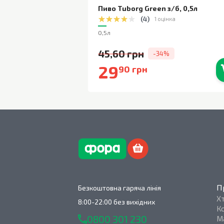
Пиво Tuborg Green з/б
,
0,5л
(
4
)
1 оцінка
0,5л
45,60 грн
-34%
29
90 грн
В наявності
П
Безкоштовна гаряча лінія
Х
8:00-22:00 без вихідних
К
0800 301 230
М