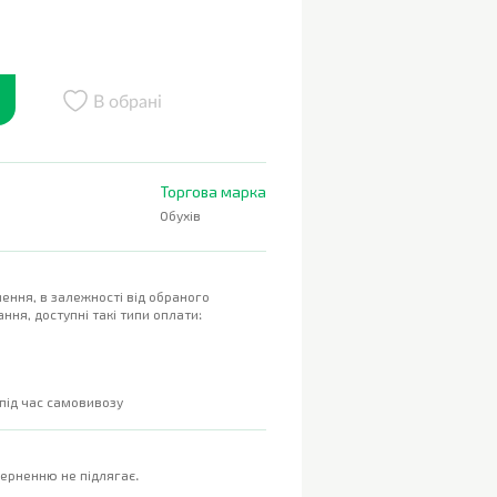
В обрані
Торгова марка
Обухів
ення, в залежності від обраного
ння, доступні такі типи оплати:
 під час самовивозу
верненню не підлягає.