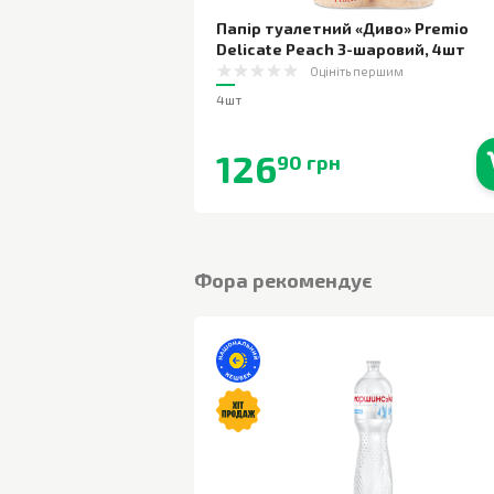
Папір туалетний «Диво» Premio
Delicate Peach 3-шаровий
,
4шт
Оцініть першим
4шт
126
90 грн
В наявності
Фора рекомендує