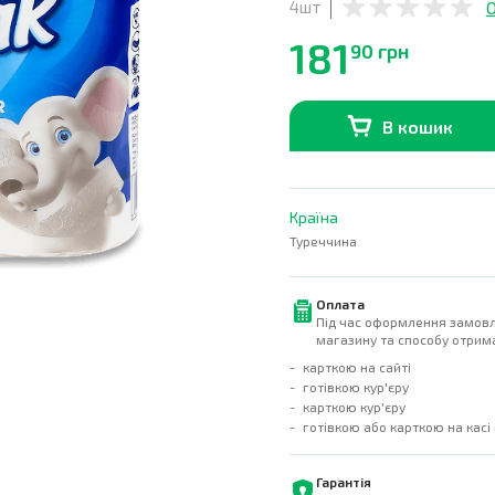
4шт
181
90 грн
В кошик
В наявності
0
шт.
Країна
Туреччина
Оплата
Під час оформлення замовл
магазину та способу отрима
карткою на сайті
готівкою кур'єру
карткою кур'єру
готівкою або карткою на касі
Гарантія