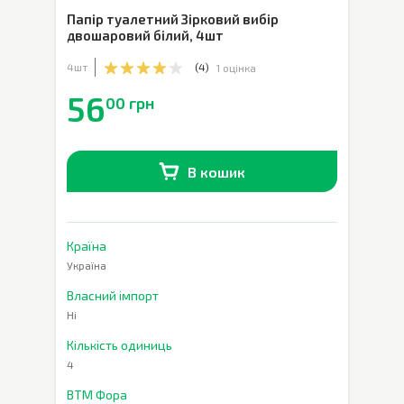
Папір туалетний Зірковий вибір
двошаровий білий
,
4шт
4шт
(
4
)
1 оцінка
56
00 грн
В кошик
В наявності
0
шт.
Країна
Україна
Власний імпорт
Ні
Кількість одиниць
4
ВТМ Фора