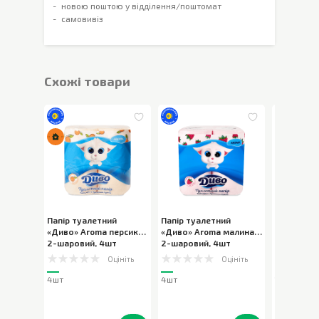
новою поштою у відділення/поштомат
самовивіз
Cхожі товари
Папір туалетний
Папір туалетний
Папір туа
«Диво» Aroma персик
«Диво» Aroma малина
Decoro 2-
2-шаровий
,
4шт
2-шаровий
,
4шт
16шт
Оцініть
Оцініть
4шт
4шт
16шт