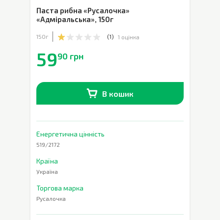
Паста рибна «Русалочка»
«Адміральська»
,
150г
150г
(
1
)
1 оцінка
59
90 грн
В кошик
В наявності
0
шт.
Енергетична цінність
519/2172
Країна
Україна
Торгова марка
Русалочка