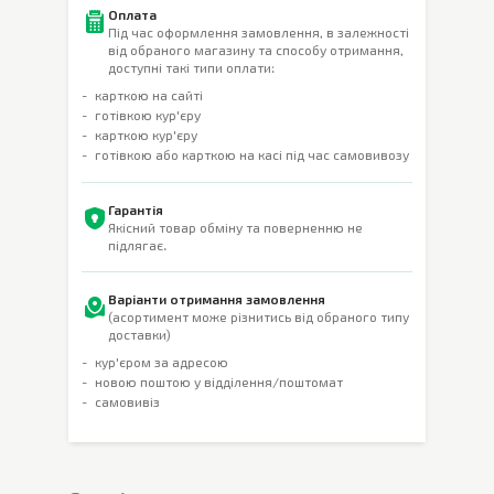
Оплата
Під час оформлення замовлення, в залежності
від обраного магазину та способу отримання,
доступні такі типи оплати:
карткою на сайті
готівкою кур'єру
карткою кур'єру
готівкою або карткою на касі під час самовивозу
Гарантія
Якісний товар обміну та поверненню не
підлягає.
Варіанти отримання замовлення
(асортимент може різнитись від обраного типу
доставки)
кур'єром за адресою
новою поштою у відділення/поштомат
самовивіз