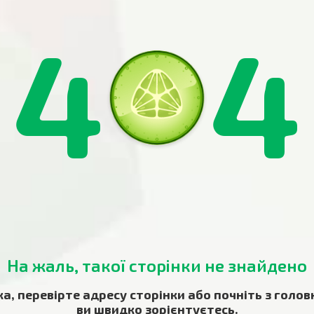
4
4
На жаль, такої сторінки не знайдено
ка, перевірте адресу сторінки або почніть з голов
ви швидко зорієнтуєтесь.