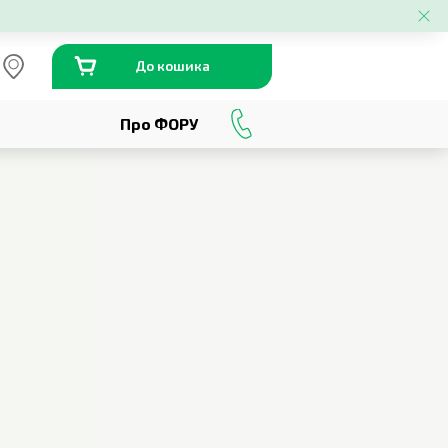
До кошика
Про ФОРУ
0
800
301
230