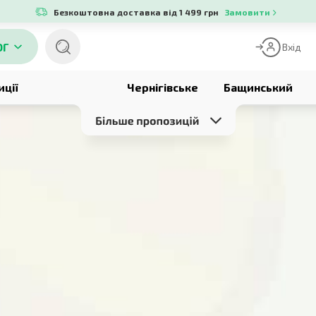
Безкоштовна доставка від 1 499 грн
Замовити
ОГ
Вхід
иції
Чернігівське
Бащинський