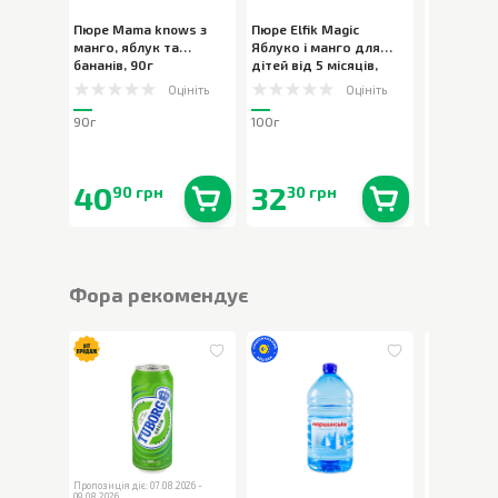
Пюре Mama knows з
Пюре Elfik Magic
Пюре Чуд
манго, яблук та
Яблуко і манго для
Premium з
бананів
,
90г
дітей від 5 місяців
,
100г
Оцініть
Оцініть
90г
100г
90г
40
32
34
90 грн
30 грн
90 
В наявності
0
шт.
В наявності
0
шт.
Фора рекомендує
Пропозиція діє: 07.08.2026 -
Пропозиція діє
09.08.2026
09.08.2026