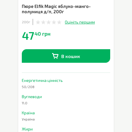
Пюре Elfik Magic яблуко-манго-
полуниця д/п
,
200г
Оцініть першим
200г
47
40 грн
В кошик
В наявності
0
шт.
Енергетична цінність
50/208
Вуглеводи
11.0
Країна
Україна
Жири