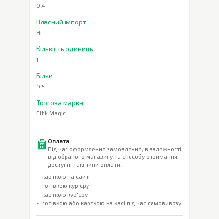
0.4
Власний імпорт
Ні
Кількість одиниць
1
Білки
0.5
Торгова марка
Elfik Magic
Оплата
Під час оформлення замовлення, в залежності
від обраного магазину та способу отримання,
доступні такі типи оплати:
карткою на сайті
готівкою кур'єру
карткою кур'єру
готівкою або карткою на касі під час самовивозу