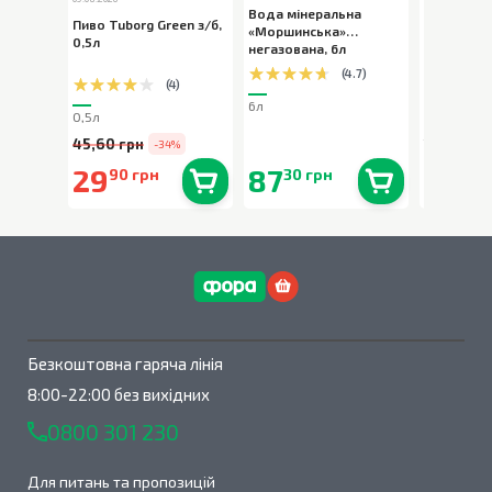
Вода мінеральна
Пиво Tuborg Green з/б
,
Тістечка 
«Моршинська»
0,5л
Napoleon
негазована
,
6л
(
4.7
)
(
4
)
6л
0,5л
300г
45,60 грн
194,90 г
-34%
29
87
159
90 грн
30 грн
00
В наявності
0
шт.
В наявності
0
шт.
Безкоштовна гаряча лінія
8:00-22:00 без вихідних
0800 301 230
Для питань та пропозицій