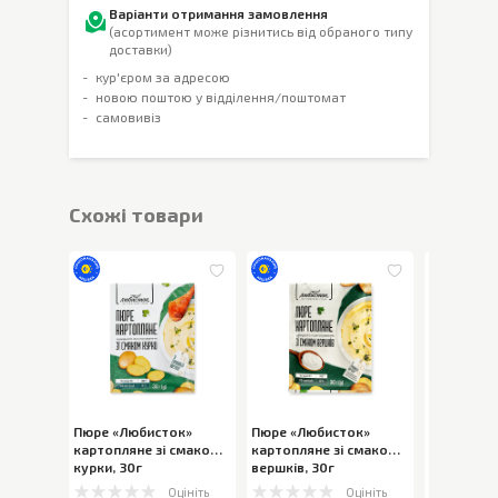
Варіанти отримання замовлення
(асортимент може різнитись від обраного типу
доставки)
кур'єром за адресою
новою поштою у відділення/поштомат
самовивіз
Cхожі товари
Пюре «Любисток»
Пюре «Любисток»
Пюре Ree
картопляне зі смаком
картопляне зі смаком
картоплян
курки
,
30г
вершків
,
30г
Білий гри
Оцініть
Оцініть