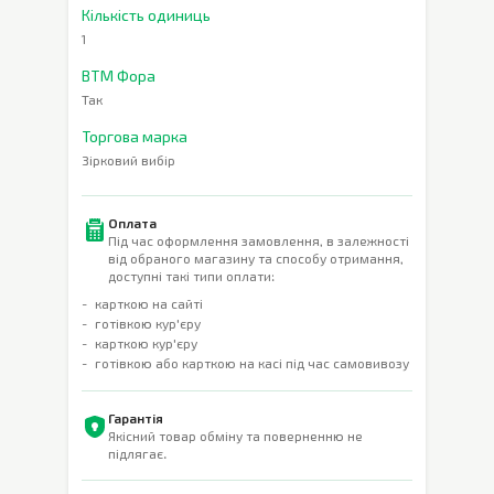
Кількість одиниць
1
ВТМ Фора
Так
Торгова марка
Зірковий вибір
Оплата
Під час оформлення замовлення, в залежності
від обраного магазину та способу отримання,
доступні такі типи оплати:
карткою на сайті
готівкою кур'єру
карткою кур'єру
готівкою або карткою на касі під час самовивозу
Гарантія
Якісний товар обміну та поверненню не
підлягає.