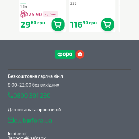
228г
1,5л
1,5л
25.90
25.9
від 6 шт
29
116
29
60 грн
90 грн
90 
В наявності
0
шт.
В наявності
0
шт.
Безкоштовна гаряча лінія
8:00-22:00 без вихідних
0800 301 230
Для питань та пропозицій
club@fora.ua
Інші акції
Зворотній зв'язок