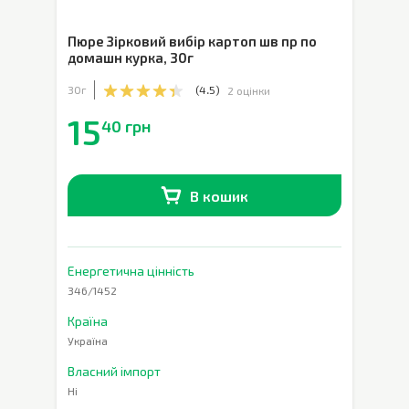
Пюре Зірковий вибір картоп шв пр по
домашн курка
,
30г
30г
(
4.5
)
2 оцінки
15
40 грн
В кошик
В наявності
0
шт.
Енергетична цінність
346/1452
Країна
Україна
Власний імпорт
Ні