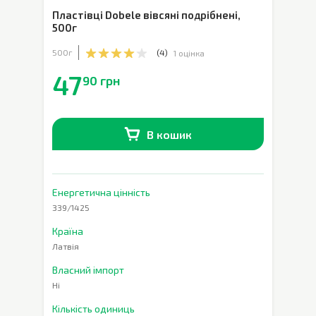
Пластівці Dobele вівсяні подрібнені
,
500г
500г
(
4
)
1 оцінка
47
90 грн
В кошик
В наявності
0
шт.
Енергетична цінність
339/1425
Країна
Латвія
Власний імпорт
Ні
Кількість одиниць