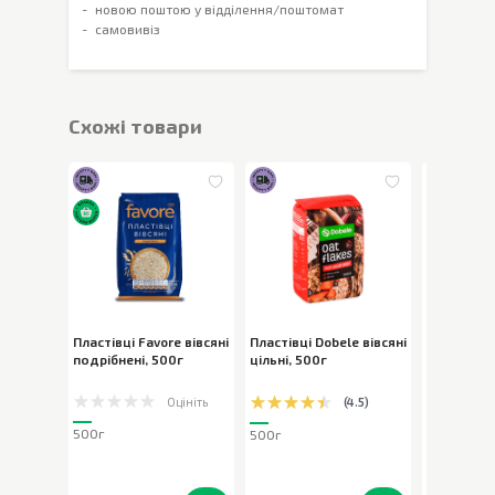
новою поштою у відділення/поштомат
самовивіз
Cхожі товари
Пластівці Favore вівсяні
Пластівці Dobele вівсяні
Пластівці 
подрібнені
,
500г
цільні
,
500г
цільні
,
50
Оцініть
(
4.5
)
500г
500г
500г