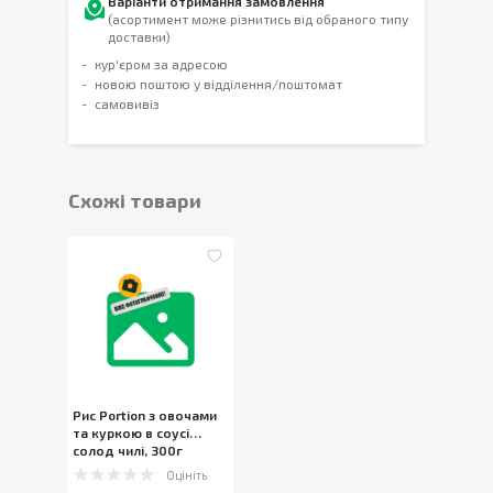
Варіанти отримання замовлення
(асортимент може різнитись від обраного типу
доставки)
кур'єром за адресою
новою поштою у відділення/поштомат
самовивіз
Cхожі товари
Рис Portion з овочами
та куркою в соусі
солод чилі
,
300г
Оцініть