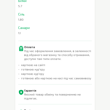
Білки
5.7
Сіль
1.80
Сахари
1.1
Оплата
Під час оформлення замовлення, в залежності
від обраного магазину та способу отримання,
доступні такі типи оплати:
карткою на сайті
готівкою кур'єру
карткою кур'єру
готівкою або карткою на касі під час самовивозу
Гарантія
Якісний товар обміну та поверненню не
підлягає.