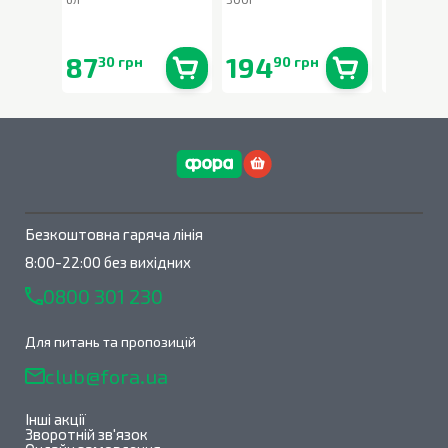
87
194
90
30 грн
90 грн
90 
В наявності
0
шт.
В наявності
0
шт.
Безкоштовна гаряча лінія
8:00-22:00 без вихідних
0800 301 230
Для питань та пропозицій
club@fora.ua
Інші акції
Зворотній зв'язок