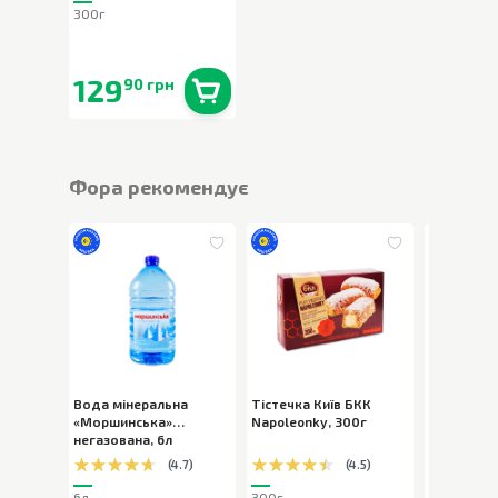
300г
129
90 грн
В наявності
0
шт.
Фора рекомендує
Вода мінеральна
Тістечка Київ БКК
Шоколад 
«Моршинська»
Napoleonky
,
300г
Milka Bub
негазована
,
6л
пористий
,
(
4.7
)
(
4.5
)
6л
300г
80г