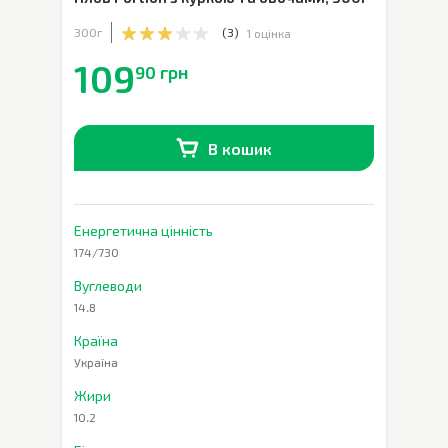
300г
(
3
)
1 оцінка
109
90 грн
В кошик
В наявності
0
шт.
Енергетична цінність
174/730
Вуглеводи
14.8
Країна
Україна
Жири
10.2