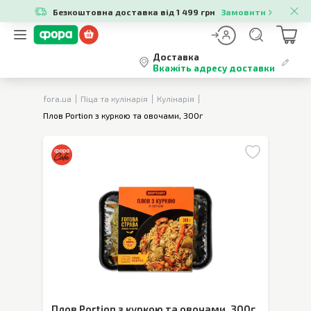
Безкоштовна доставка від 1 499 грн
Замовити
Доставка
Вкажіть адресу доставки
fora.ua
Піца та кулінарія
Кулінарія
Плов Portion з куркою та овочами, 300г
Плов Portion з куркою та овочами
,
300г