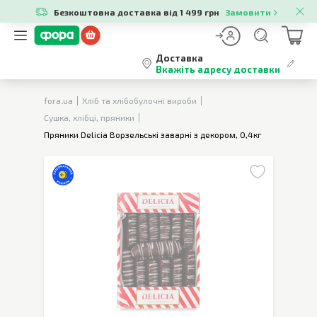
Безкоштовна доставка від 1 499 грн
Замовити
Доставка
Вкажіть адресу доставки
fora.ua
Хліб та хлібобулочні вироби
Сушка, хлібці, пряники
Пряники Delicia Ворзельські заварні з декором, 0,4кг