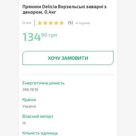
Пряники Delicia Ворзельські заварні з
декором
,
0,4кг
0,4кг
(
5
)
4 оцінки
134
90 грн
ХОЧУ ЗАМОВИТИ
Енергетична цінність
388/1636
Країна
Україна
Власний імпорт
Ні
Кількість одиниць