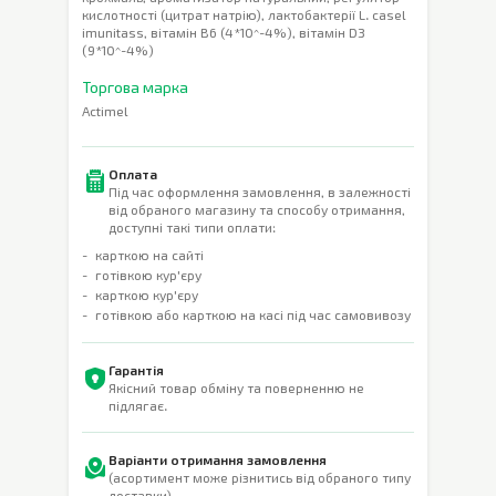
кислотності (цитрат натрію), лактобактерії L. casel
imunitass, вітамін В6 (4*10^-4%), вітамін D3
(9*10^-4%)
Торгова марка
Actimel
Оплата
Під час оформлення замовлення, в залежності
від обраного магазину та способу отримання,
доступні такі типи оплати:
карткою на сайті
готівкою кур'єру
карткою кур'єру
готівкою або карткою на касі під час самовивозу
Гарантія
Якісний товар обміну та поверненню не
підлягає.
Варіанти отримання замовлення
(асортимент може різнитись від обраного типу
доставки)