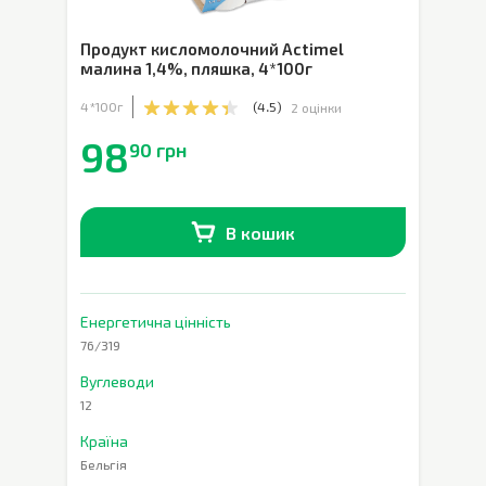
Продукт кисломолочний Actimel
малина 1,4%, пляшка
,
4*100г
4*100г
(
4.5
)
2 оцінки
98
90 грн
В кошик
В наявності
0
шт.
Енергетична цінність
76/319
Вуглеводи
12
Країна
Бельгія