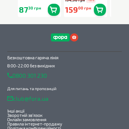
-18%
87
159
90
30 грн
00 грн
90 
В наявності
0
шт.
В наявності
0
шт.
Безкоштовна гаряча лінія
8:00-22:00 без вихідних
0800 301 230
Для питань та пропозицій
club@fora.ua
Інші акції
Зворотній зв'язок
Онлайн замовлення
Правила інтернет-продажу
Політика конфіденційності