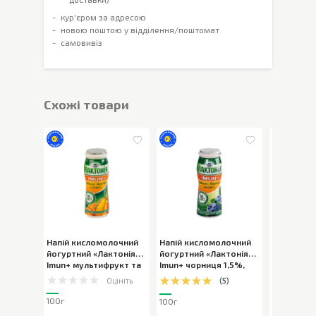
кур'єром за адресою
новою поштою у відділення/поштомат
самовивіз
Cхожі товари
Напій кисломолочний
Напій кисломолочний
Напій кис
йогуртний «Лактонія»
йогуртний «Лактонія»
йогуртний
Imun+ мультифрукт та
Imun+ чорниця 1,5%
,
Imun+ пол
вітамін С 1,5%
,
100г
100г
100г
Оцініть
(
5
)
100г
100г
100г