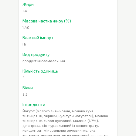
Жири
1.4
Масова частка жиру (%)
1.40
Власний імпорт
Ні
Вид продукту
продукт кисломолочний
Кількість одиниць
4
Білки
2.8
Інгредієнти
Йогурт (молоко знежирене, молоко сухе
знежирене, вершки, культури йогуртові), молоко
знежирене, сироп цукровий, малина (1.7%),
декстроза, сік журавлинний із концентрату,
концентрат мінеральних речовин молока,
крохмаль, ароматизатор натуральний, регулятор