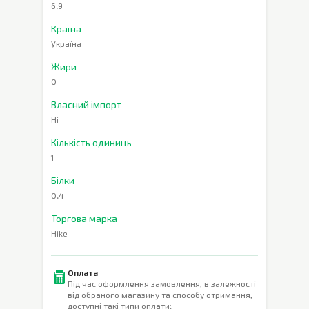
6.9
Країна
Україна
Жири
0
Власний імпорт
Ні
Кількість одиниць
1
Білки
0.4
Торгова марка
Hike
Оплата
Під час оформлення замовлення, в залежності
від обраного магазину та способу отримання,
доступні такі типи оплати: