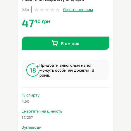
Оцініть першим
0,5л
47
40 грн
В кошик
В наявності
0
шт.
Придбати алкогольні напої
можуть особи, які досягли 18
років.
% спирту
4.60
Енергетична цінність
57/237
Вуглеводи