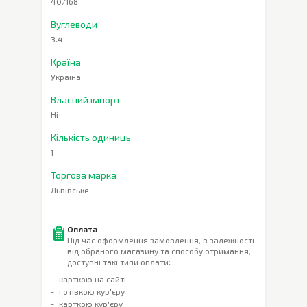
40/168
Вуглеводи
3.4
Країна
Україна
Власний імпорт
Ні
Кількість одиниць
1
Торгова марка
Львівське
Оплата
Під час оформлення замовлення, в залежності
від обраного магазину та способу отримання,
доступні такі типи оплати:
карткою на сайті
готівкою кур'єру
карткою кур'єру