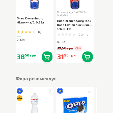
Пропозиція діє: 24.07.2026 -
13.08.2026
Пиво Kronenbourg
Пиво Kronenbourg 1664
«Бланк» з/б
,
0,33л
Rose Edition пшеничне
з/б
,
0,33л
(
4
)
Оцініть
0,33л
0,33л
39,50 грн
-19%
38
31
50 грн
90 грн
В наявності
0
шт.
В наявності
0
шт.
Фора рекомендує