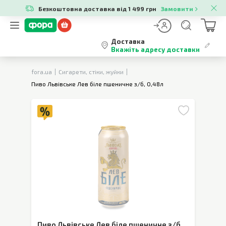
Безкоштовна доставка від 1 499 грн
Замовити
Доставка
Вкажіть адресу доставки
fora.ua
Сигарети, стіки, жуйки
Пиво Львівське Лев біле пшеничне з/б, 0,48л
Пиво Львівське Лев біле пшеничне з/б
,