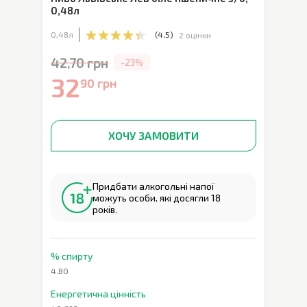
0,48л
0,48л
(
4.5
)
2 оцінки
42,70 грн
-23%
32
90 грн
ХОЧУ ЗАМОВИТИ
Придбати алкогольні напої
можуть особи, які досягли 18
років.
% спирту
4.80
Енергетична цінність