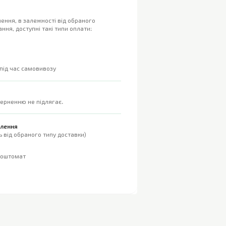
ення, в залежності від обраного
ння, доступні такі типи оплати:
 під час самовивозу
верненню не підлягає.
влення
 від обраного типу доставки)
поштомат