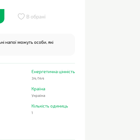
В обрані
і напої можуть особи, які
Енергетична цінність
34/144
Країна
Україна
Кількість одиниць
1