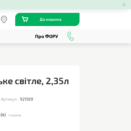
До кошика
Про ФОРУ
0
800
301
230
ьке світле
,
2,35л
Артикул:
921569
(
4
)
1 оцінка