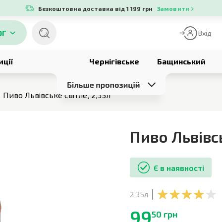
Безкоштовна доставка від 1 199 грн
Замовити
ОГ
Вхід
иції
Чернігівське
Бащинський
Пиво Львівське світле, 2,35л
Пиво Львівс
Є в наявності
2,35л
99
50 грн