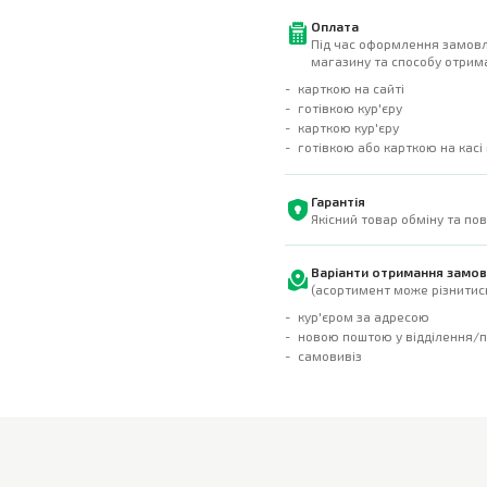
Оплата
Під час оформлення замовл
магазину та способу отрима
карткою на сайті
готівкою кур'єру
карткою кур'єру
готівкою або карткою на касі
Гарантія
Якісний товар обміну та по
Варіанти отримання замо
(асортимент може різнитись
кур'єром за адресою
новою поштою у відділення/
самовивіз