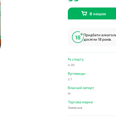
В кошик
В наявності
0
шт.
Придбати алкогольн
досягли 18 років.
% спирту
4.30
Вуглеводи
2.7
Власний імпорт
Ні
Торгова марка
Львівське