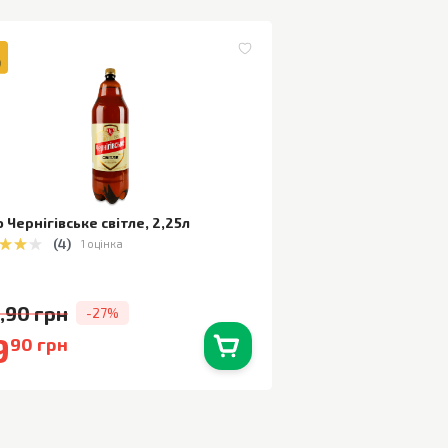
 Чернігівське світле
,
2,25л
(
4
)
1 оцінка
,90 грн
-27%
9
90 грн
В наявності
0
шт.