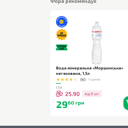
Фора рекомендує
Вода мінеральна «Моршинська»
негазована
,
1,5л
(
4
)
1 оцінка
1,5л
25.90
від 6 шт
29
60 грн
В наявності