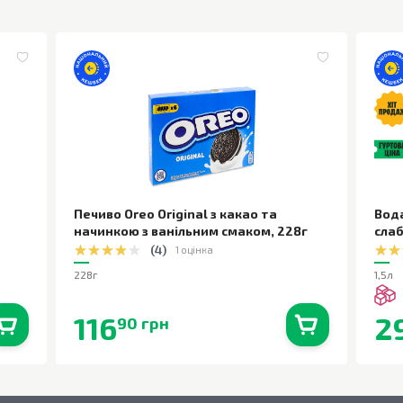
Печиво Oreo Original з какао та
Вод
начинкою з ванільним смаком
,
228г
сла
(
4
)
1 оцінка
228г
1,5л
116
2
90 грн
0
шт.
В наявності
0
шт.