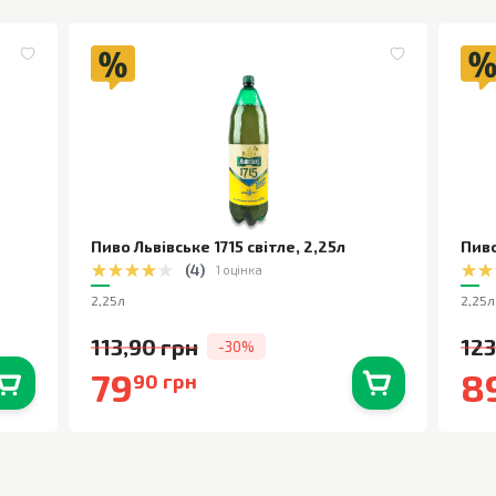
Пиво Львівське 1715 світле
,
2,25л
Пиво
(
4
)
1 оцінка
2,25л
2,25л
113,90 грн
123
-30%
79
8
90 грн
0
шт.
В наявності
0
шт.