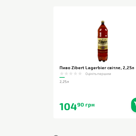
Пиво Zibert Lagerbier світле
,
2,25л
Оцініть першим
2,25л
104
90 грн
В наявності