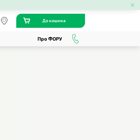
До кошика
Про ФОРУ
0
800
301
230