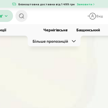
Безкоштовна доставка від 1 499 грн
Замовити
ОГ
Вхід
иції
Чернігівське
Бащинський