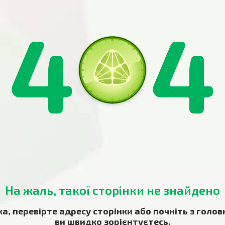
4
4
На жаль, такої сторінки не знайдено
ка, перевірте адресу сторінки або почніть з голов
ви швидко зорієнтуєтесь.