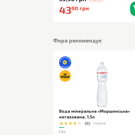
43
90 грн
В наявності
Фора рекомендує
Вода мінеральна «Моршинська»
негазована
,
1,5л
(
4
)
1 оцінка
1,5л