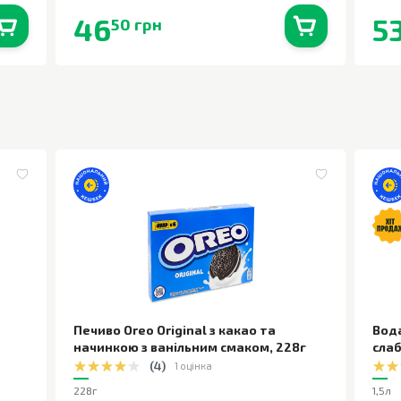
46
5
50 грн
0
шт.
В наявності
0
шт.
Печиво Oreo Original з какао та
Вод
начинкою з ванільним смаком
,
228г
сла
(
4
)
1 оцінка
228г
1,5л