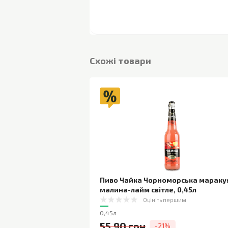
Cхожі товари
Пиво Чайка Чорноморська мараку
малина-лайм світле
,
0,45л
Оцініть першим
0,45л
55,90 грн
-21%