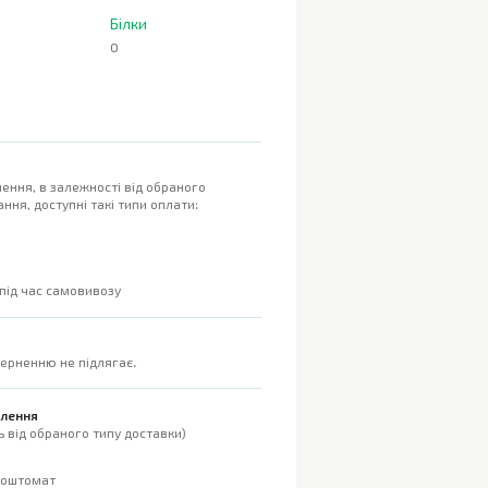
Білки
0
ення, в залежності від обраного
ння, доступні такі типи оплати:
 під час самовивозу
верненню не підлягає.
влення
 від обраного типу доставки)
поштомат