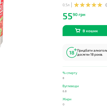
0,5л
(
55
90 грн
В кошик
В наявності
0
шт.
Придбати алкогольн
досягли 18 років.
% спирту
8
Вуглеводи
6.8
Жири
0