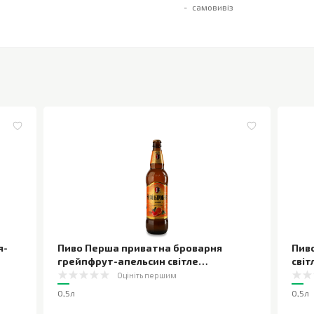
самовивіз
я-
Пиво Перша приватна броварня
Пив
грейпфрут-апельсин світле
світ
нефільтроване
,
0,5л
Оцініть першим
0,5л
0,5л