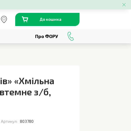
До кошика
Про ФОРУ
0
800
301
230
ів» «Хмільна
втемне з/б
,
Артикул:
803780