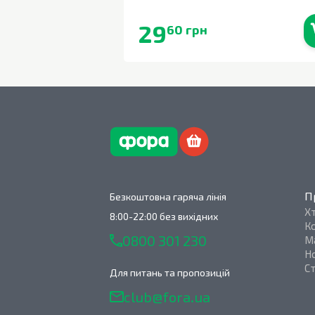
29
60 грн
В наявності
П
Безкоштовна гаряча лінія
Х
8:00-22:00 без вихідних
К
0800 301 230
М
Н
С
Для питань та пропозицій
club@fora.ua