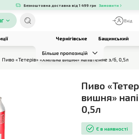
Безкоштовна доставка від 1 499 грн
Замовити
ОГ
Вхід
иції
Чернігівське
Бащинський
Пиво «Тетерів» «Хмільна вишня» напівтемне з/б, 0,5л
Пиво «Тетер
вишня» напі
0,5л
Є в наявності