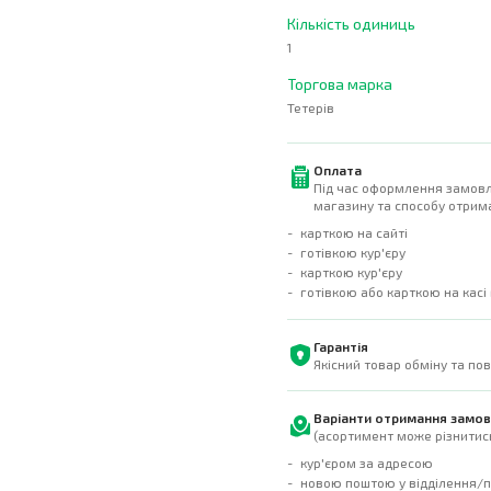
Кількість одиниць
1
Торгова марка
Тетерів
Оплата
Під час оформлення замовл
магазину та способу отрима
карткою на сайті
готівкою кур'єру
карткою кур'єру
готівкою або карткою на касі
Гарантія
Якісний товар обміну та по
Варіанти отримання замо
(асортимент може різнитись
кур'єром за адресою
новою поштою у відділення/