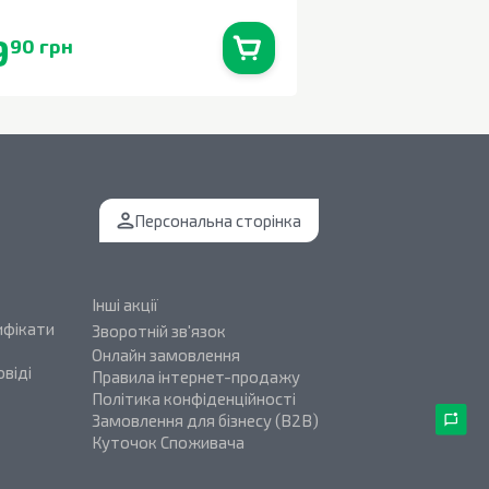
9
114
90 грн
90 грн
В наявності
0
шт.
Персональна сторінка
Інші акції
ифікати
Зворотній зв'язок
Онлайн замовлення
віді
Правила інтернет-продажу
Політика конфіденційності
Замовлення для бізнесу (B2B)
Куточок Споживача