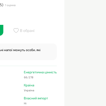
5
)
1 оцінка
В обрані
і напої можуть особи, які
Енергетична цінність
66/278
Країна
Україна
Власний імпорт
Ні