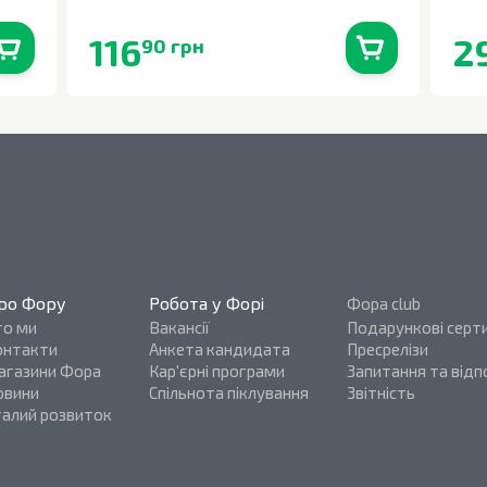
116
2
90 грн
0
шт.
В наявності
0
шт.
ро Фору
Робота у Форі
Фора club
то ми
Вакансії
Подарункові серт
онтакти
Анкета кандидата
Пресрелізи
агазини Фора
Кар'єрні програми
Запитання та відпо
овини
Спільнота піклування
Звітність
талий розвиток