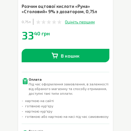
Розчин оцтової кислоти «Руна»
«Столовий» 9% з дозатором
,
0,75л
Оцініть першим
0,75л
33
40 грн
В кошик
В наявності
0
шт.
Оплата
Під час оформлення замовлення, в залежності
від обраного магазину та способу отримання,
доступні такі типи оплати:
карткою на сайті
готівкою кур'єру
карткою кур'єру
готівкою або карткою на касі під час самовивозу