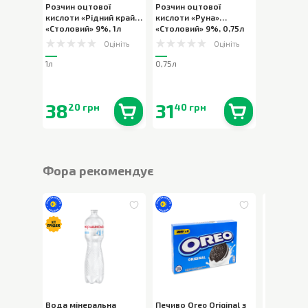
Розчин оцтової
Розчин оцтової
кислоти «Рідний край»
кислоти «Руна»
«Столовий» 9%
,
1л
«Столовий» 9%
,
0,75л
Оцініть
Оцініть
1л
0,75л
38
31
20 грн
40 грн
В наявності
0
шт.
В наявності
0
шт.
Фора рекомендує
Вода мінеральна
Печиво Oreo Original з
Вода міне