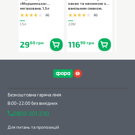
«Моршинська»
какао та начинкою з
«Моршинс
негазована
,
1,5л
ванільним смаком
,
слабогаз
228г
(
4
)
(
4
)
1,5л
228г
1,5л
29
116
29
60 грн
90 грн
90 
В наявності
0
шт.
В наявності
0
шт.
Безкоштовна гаряча лінія
8:00-22:00 без вихідних
0800 301 230
Для питань та пропозицій