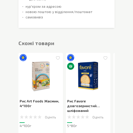
кур'єром за адресою
новою поштою у відділення/поштомат
самовивіз
Cхожі товари
Рис Art Foods Жасмин
,
Рис Favore
Рис Favor
4*100г
довгозернистий
круглозер
шліфований
шліфован
пропарений
,
5*80г
Оцініть
Оцініть
4*100г
5*80г
5*80г