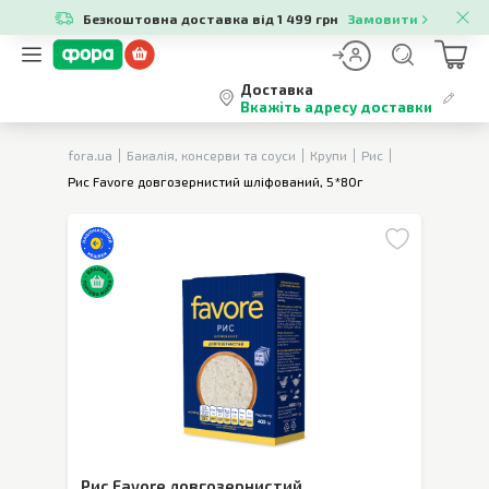
Безкоштовна доставка від 1 499 грн
Замовити
Доставка
Вкажіть адресу доставки
fora.ua
Бакалія, консерви та соуси
Крупи
Рис
Рис Favore довгозернистий шліфований, 5*80г
Рис Favore довгозернистий