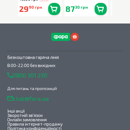
29
87
159
90 грн
30 грн
00
В наявності
0
шт.
В наявності
0
шт.
Безкоштовна гаряча лінія
8:00-22:00 без вихідних
0800 301 230
Для питань та пропозицій
club@fora.ua
Інші акції
Зворотній зв'язок
Онлайн замовлення
Правила інтернет-продажу
Політика конфіденційності