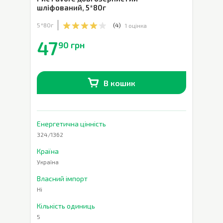
шліфований
,
5*80г
5*80г
(
4
)
1 оцінка
47
90 грн
В кошик
В наявності
0
шт.
Енергетична цінність
324/1362
Країна
Україна
Власний імпорт
Ні
Кількість одиниць
5