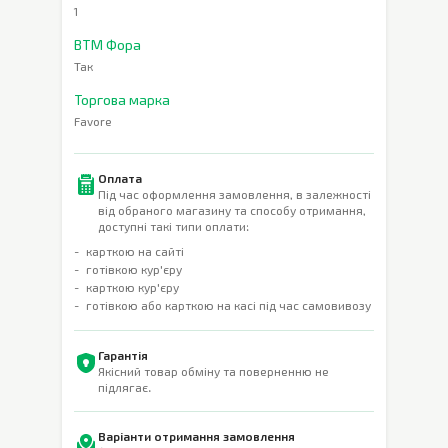
1
ВТМ Фора
Так
Торгова марка
Favore
Оплата
Під час оформлення замовлення, в залежності
від обраного магазину та способу отримання,
доступні такі типи оплати:
карткою на сайті
готівкою кур'єру
карткою кур'єру
готівкою або карткою на касі під час самовивозу
Гарантія
Якісний товар обміну та поверненню не
підлягає.
Варіанти отримання замовлення