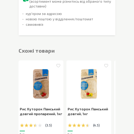
(асортимент може різнитись від обраного типу
доставки)
кур'єром за адресою
новою поштою у відділення/поштомат
самовивіз
Cхожі товари
Рис Хуторок Панський
Рис Хуторок Панський
Рис Favor
довгий пропарений
,
1кг
довгий
,
1кг
довгозер
шліфован
(
3.5
)
(
4.5
)