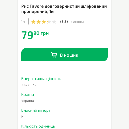
Рис Favore довгозернистий шліфований
пропарений
,
1кг
1кг
(
3.3
)
3 оцінки
79
90 грн
В кошик
В наявності
0
шт.
Енергетична цінність
324/1362
Країна
Україна
Власний імпорт
Ні
Кількість одиниць