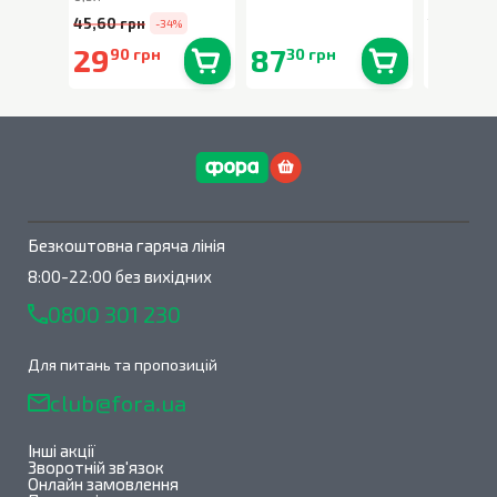
45,60 грн
194,90 г
-34%
29
87
159
90 грн
30 грн
00
В наявності
0
шт.
В наявності
0
шт.
Безкоштовна гаряча лінія
8:00-22:00 без вихідних
0800 301 230
Для питань та пропозицій
club@fora.ua
Інші акції
Зворотній зв'язок
Онлайн замовлення