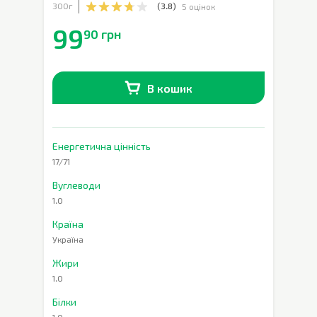
300г
(
3.8
)
5 оцінок
99
90 грн
В кошик
В наявності
0
шт.
Енергетична цінність
17/71
Вуглеводи
1.0
Країна
Україна
Жири
1.0
Білки