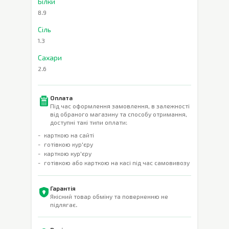
Білки
8.9
Сіль
1.3
Сахари
2.6
Оплата
Під час оформлення замовлення, в залежності
від обраного магазину та способу отримання,
доступні такі типи оплати:
карткою на сайті
готівкою кур'єру
карткою кур'єру
готівкою або карткою на касі під час самовивозу
Гарантія
Якісний товар обміну та поверненню не
підлягає.