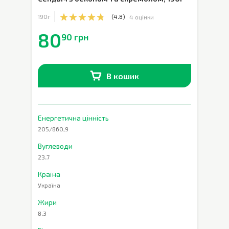
190г
(
4.8
)
4 оцінки
80
90 грн
В кошик
В наявності
0
шт.
Енергетична цінність
205/860,9
Вуглеводи
23.7
Країна
Україна
Жири
8.3