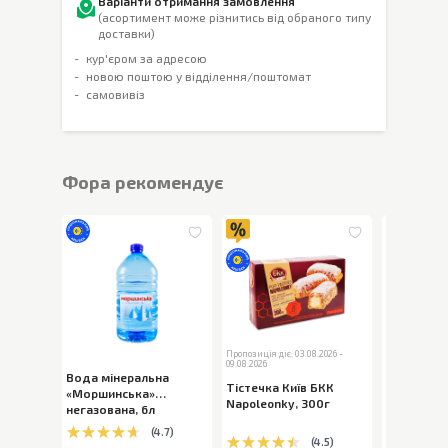
Варіанти отримання замовлення
(асортимент може різнитись від обраного типу
доставки)
кур'єром за адресою
новою поштою у відділення/поштомат
самовивіз
Фора рекомендує
Пропозиція діє: 03.08.2026 -
09.08.2026
Вода мінеральна
Шоколад 
Тістечка Київ БКК
«Моршинська»
Milka Bub
Napoleonky
,
300г
негазована
,
6л
пористий
,
(
4.7
)
(
4.5
)