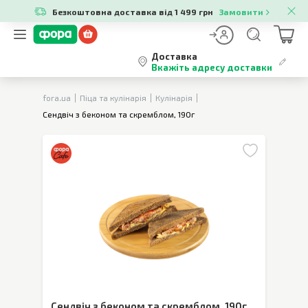
Безкоштовна доставка від 1 499 грн
Замовити
Доставка
Вкажіть адресу доставки
fora.ua
Піца та кулінарія
Кулінарія
Сендвіч з беконом та скремблом, 190г
Сендвіч з беконом та скремблом
,
190г