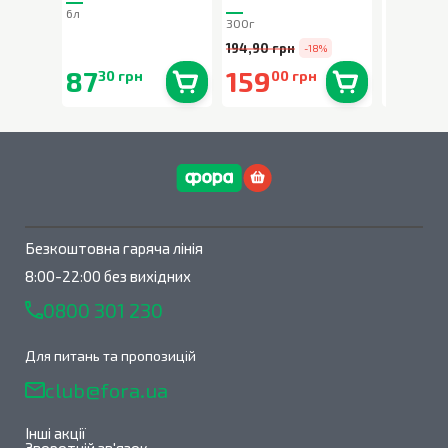
6л
80г
300г
194,90 грн
-18%
87
159
90
30 грн
00 грн
90 
В наявності
0
шт.
В наявності
0
шт.
Безкоштовна гаряча лінія
8:00-22:00 без вихідних
0800 301 230
Для питань та пропозицій
club@fora.ua
Інші акції