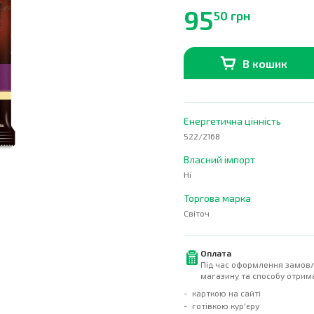
95
50 грн
В кошик
В наявності
0
шт.
Енергетична цінність
522/2168
Власний імпорт
Ні
Торгова марка
Світоч
Оплата
Під час оформлення замовл
магазину та способу отрима
карткою на сайті
готівкою кур'єру