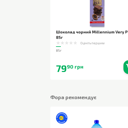
Шоколад чорний Millennium Very P
85г
Оцініть першим
85г
79
90 грн
В наявності
Фора рекомендує