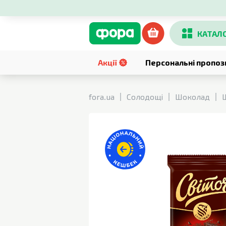
КАТАЛ
Акції
Персональні пропоз
fora.ua
Солодощі
Шоколад