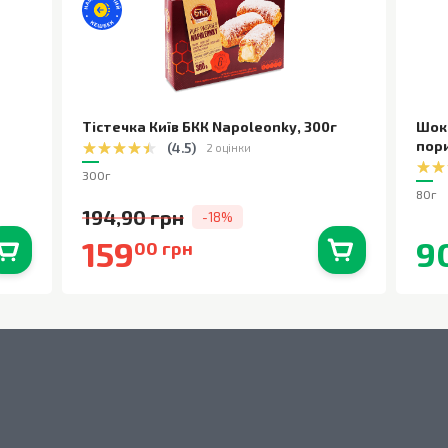
Тістечка Київ БКК Napoleonky
,
300г
Шок
пор
(
4.5
)
2 оцінки
300г
80г
194,90 грн
-18%
159
9
00 грн
0
шт.
В наявності
0
шт.