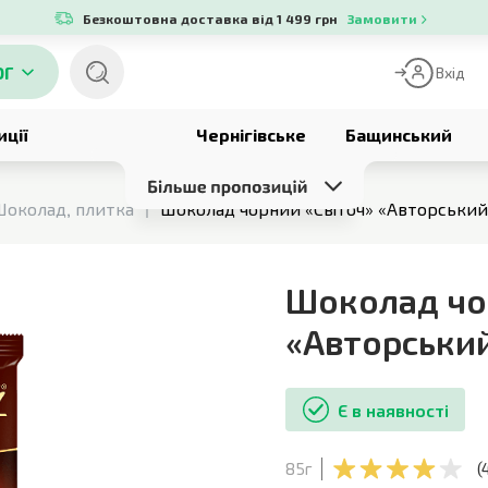
Безкоштовна доставка від 1 499 грн
Замовити
ОГ
Вхід
иції
Чернігівське
Бащинський
Шоколад, плитка
Шоколад чорний «Світоч» «Авторський»
Шоколад чо
«Авторський
Є в наявності
85г
(