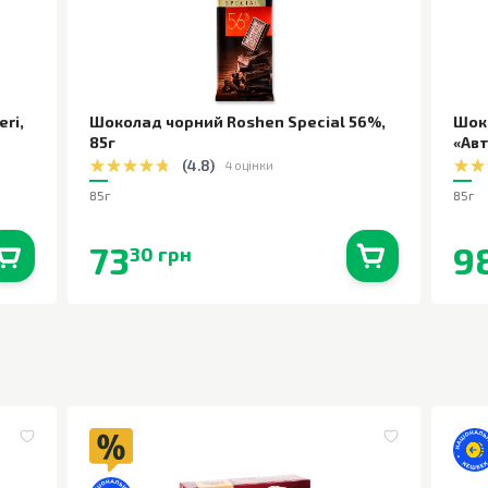
eri
,
Шоколад чорний Roshen Special 56%
,
Шок
85г
«Ав
(
4.8
)
4 оцінки
85г
85г
73
9
30 грн
0
шт.
В наявності
0
шт.