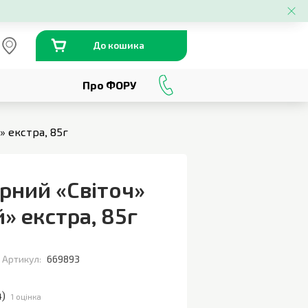
До кошика
Про ФОРУ
0
800
301
230
 екстра, 85г
рний «Світоч»
» екстра
,
85г
Артикул:
669893
4
)
1 оцінка