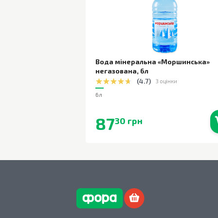
Вода мінеральна «Моршинська»
негазована
,
6л
(
4.7
)
3 оцінки
6л
87
30 грн
В наявності