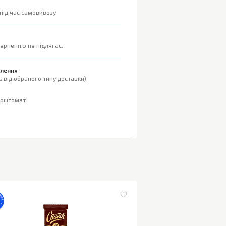
 під час самовивозу
верненню не підлягає.
влення
 від обраного типу доставки)
поштомат