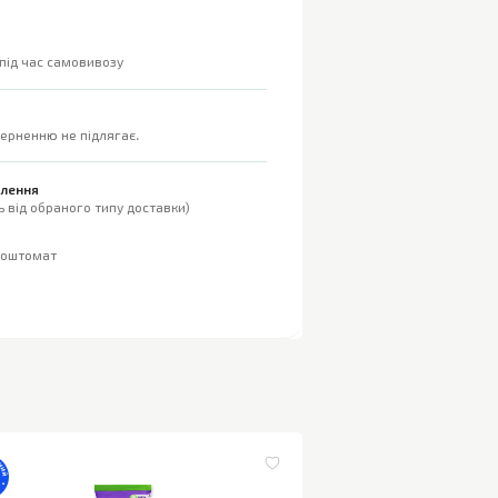
 під час самовивозу
верненню не підлягає.
влення
 від обраного типу доставки)
поштомат