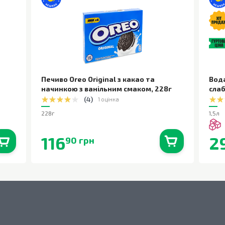
Печиво Oreo Original з какао та
Вод
начинкою з ванільним смаком
,
228г
сла
(
4
)
1 оцінка
228г
1,5л
116
2
90 грн
0
шт.
В наявності
0
шт.