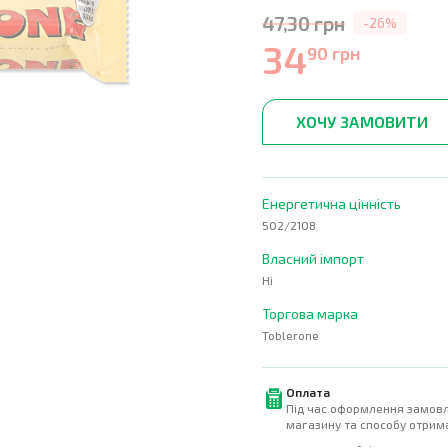
47,30 грн
-26%
34
90 грн
ХОЧУ ЗАМОВИТИ
Енергетична цінність
502/2108
Власний імпорт
Ні
Торгова марка
Toblerone
Оплата
Під час оформлення замовл
магазину та способу отрима