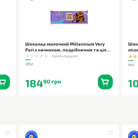
Шоколад молочний Millennium Very
Шоко
Peri з начинкою, подрібненим та цілим
лісо
арахісом
,
285г
Оцініть першим
285г
90г
184
1
90 грн
0
шт.
В наявності
0
шт.