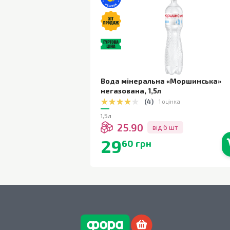
Вода мінеральна «Моршинська»
негазована
,
1,5л
(
4
)
1 оцінка
1,5л
25.90
від 6 шт
29
60 грн
В наявності