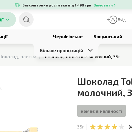
Безкоштовна доставка від 1 499 грн
Замовити
ОГ
Вхід
иції
Чернігівське
Бащинський
Шоколад, плитка
Шоколад Toblerone молочний, 35г
Шоколад To
26
молочний
,
3
немає в наявності
35г
(