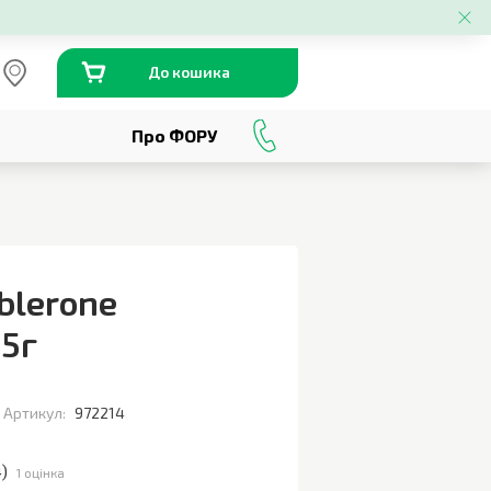
До кошика
Про ФОРУ
0
800
301
230
blerone
5г
Артикул:
972214
4
)
1 оцінка