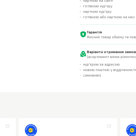
карткою на сайті
готівкою кур'єру
карткою кур'єру
готівкою або карткою на касі
Гарантія
Якісний товар обміну та по
Варіанти отримання замо
(асортимент може різнитись
кур'єром за адресою
новою поштою у відділення/
самовивіз