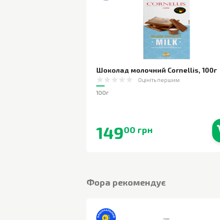
Шоколад молочний Cornellis
,
100г
Оцініть першим
100г
149
00 грн
В наявності
Фора рекомендує