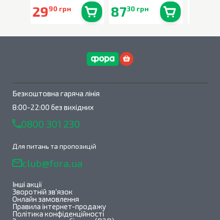
29
87
159
90 грн
30 грн
00
В наявності
0
шт.
В наявності
0
шт.
Безкоштовна гаряча лінія
8:00-22:00 без вихідних
0800 301 230
Для питань та пропозицій
club@fora.ua
Інші акції
Зворотній зв'язок
Онлайн замовлення
Правила інтернет-продажу
Політика конфіденційності