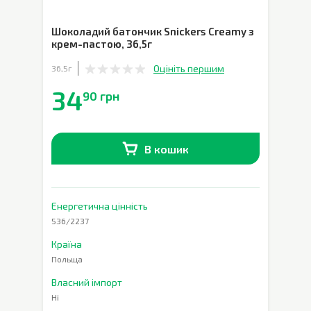
Шоколадий батончик Snickers Creamy з
крем-пастою
,
36,5г
Оцініть першим
36,5г
34
90 грн
В кошик
В наявності
0
шт.
Енергетична цінність
536/2237
Країна
Польща
Власний імпорт
Ні