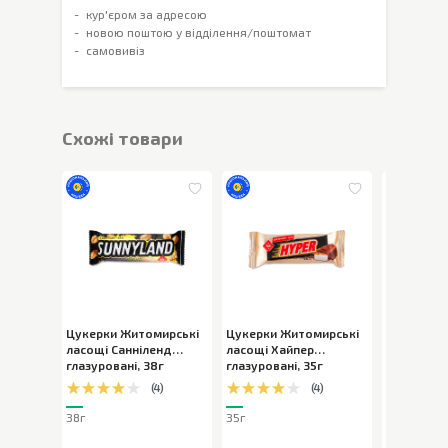
кур'єром за адресою
новою поштою у відділення/поштомат
самовивіз
Cхожі товари
Цукерки Житомирські
Цукерки Житомирські
Цукерки 
ласощі Санніленд
ласощі Хайпер
ласощі Mi
глазуровані
,
38г
глазуровані
,
35г
глазурова
(
4
)
(
4
)
30г
38г
35г