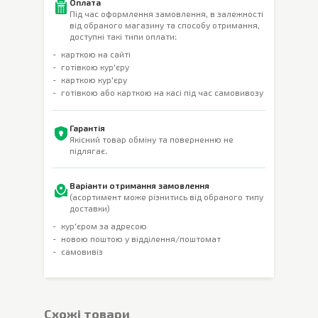
Оплата
Під час оформлення замовлення, в залежності
від обраного магазину та способу отримання,
доступні такі типи оплати:
карткою на сайті
готівкою кур'єру
карткою кур'єру
готівкою або карткою на касі під час самовивозу
Гарантія
Якісний товар обміну та поверненню не
підлягає.
Варіанти отримання замовлення
(асортимент може різнитись від обраного типу
доставки)
кур'єром за адресою
новою поштою у відділення/поштомат
самовивіз
Cхожі товари