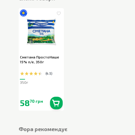
Сметана ПростоНаше
15% п/е
,
350г
(
4.5
)
350г
58
70 грн
В наявності
0
шт.
Фора рекомендує