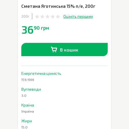
Сметана Яготинська 15% п/е
,
200г
Оцініть першим
200г
36
90 грн
В кошик
В наявності
0
шт.
Енергетична цінність
159/666
Вуглеводи
3.0
Країна
Україна
Жири
15.0