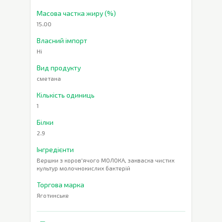
Масова частка жиру (%)
15.00
Власний імпорт
Ні
Вид продукту
сметана
Кількість одиниць
1
Білки
2.9
Інгредієнти
Вершки з коров'ячого МОЛОКА, закваска чистих
культур молочнокислих бактерій
Торгова марка
Яготинське