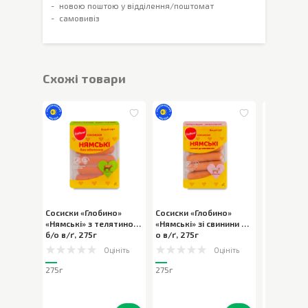
новою поштою у відділення/поштомат
самовивіз
Cхожі товари
Сосиски «Глобино»
Сосиски «Глобино»
Сосиски З
«Нямські» з телятиною
«Нямські» зі свинини б/
Апетитні в
б/о в/ґ
,
275г
о в/ґ
,
275г
300г
Оцініть
Оцініть
275г
275г
300г