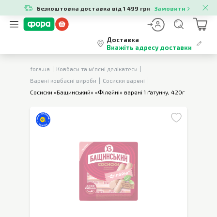
Безкоштовна доставка від 1 499 грн
Замовити
Доставка
Вкажіть адресу доставки
fora.ua
Ковбаси та м'ясні делікатеси
Варені ковбасні вироби
Сосиски варені
Сосиски «Бащинський» «Філейні» варені 1 ґатунку, 420г