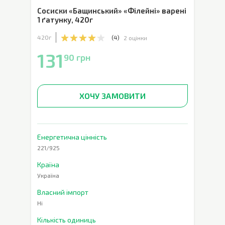
Сосиски «Бащинський» «Філейні» варені
1 ґатунку
,
420г
420г
(
4
)
2 оцінки
131
90 грн
ХОЧУ ЗАМОВИТИ
Енергетична цінність
221/925
Країна
Україна
Власний імпорт
Ні
Кількість одиниць