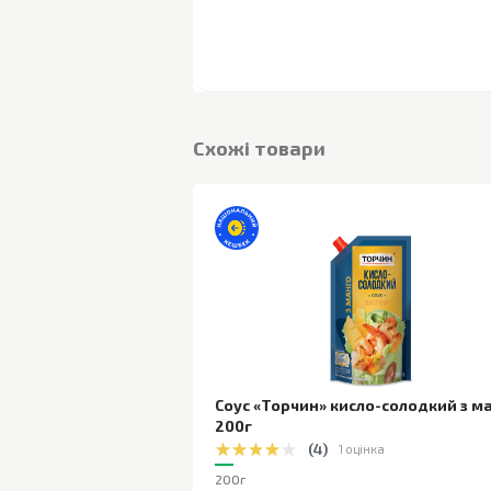
Cхожі товари
Соус «Торчин» кисло-солодкий з м
200г
(
4
)
1 оцінка
200г