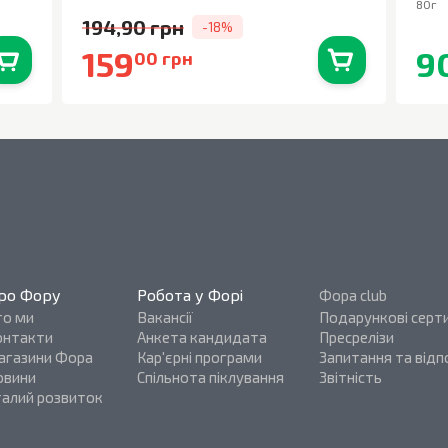
80г
194,90 грн
-18%
159
9
00 грн
0
шт.
В наявності
0
шт.
ро Фору
Робота у Форі
Фора club
то ми
Вакансії
Подарункові серт
онтакти
Анкета кандидата
Пресрелізи
агазини Фора
Кар'єрні програми
Запитання та відпо
овини
Спільнота піклування
Звітність
талий розвиток