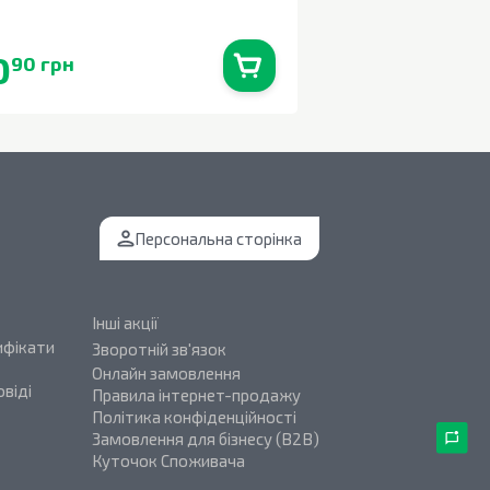
0,33л
0
43
90 грн
70 грн
В наявності
0
шт.
Персональна сторінка
Інші акції
ифікати
Зворотній зв'язок
Онлайн замовлення
віді
Правила інтернет-продажу
Політика конфіденційності
Замовлення для бізнесу (B2B)
Куточок Споживача