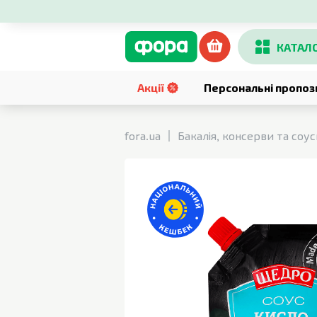
КАТАЛ
Акції
Персональні пропоз
fora.ua
Бакалія, консерви та соу