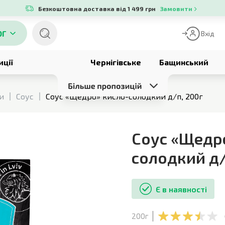
Безкоштовна доставка від 1 499 грн
Замовити
ОГ
Вхід
иції
Чернігівське
Бащинський
си
Соус
Соус «Щедро» кисло-солодкий д/п, 200г
Соус «Щедр
солодкий д
Є в наявності
200г