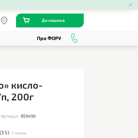
До кошика
Про ФОРУ
0
800
301
230
о» кисло-
/п
,
200г
Артикул:
859496
(
3.5
)
2 оцінки