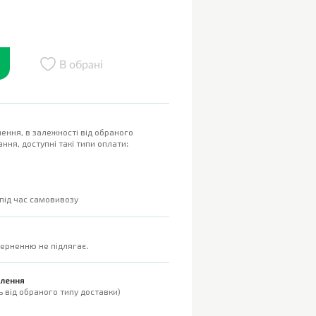
В обрані
ення, в залежності від обраного
ння, доступні такі типи оплати:
 під час самовивозу
верненню не підлягає.
влення
 від обраного типу доставки)