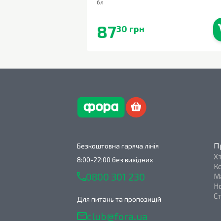
6л
87
30 грн
В наявності
П
Безкоштовна гаряча лінія
Х
8:00-22:00 без вихідних
К
0800 301 230
М
Н
С
Для питань та пропозицій
club@fora.ua