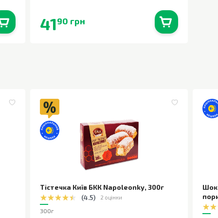
41
90 грн
0
шт.
В наявності
0
шт.
Тістечка Київ БКК Napoleonky
,
300г
Шок
пор
(
4.5
)
2 оцінки
300г