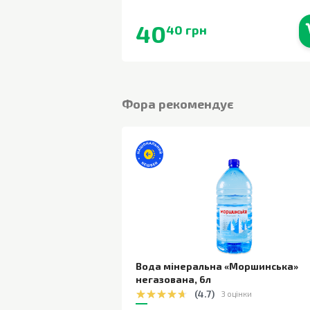
40
40 грн
В наявності
Фора рекомендує
Вода мінеральна «Моршинська»
негазована
,
6л
(
4.7
)
3 оцінки