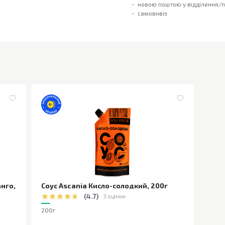
новою поштою у відділення/
самовивіз
анго
,
Соус Ascania Кисло-солодкий
,
200г
(
4.7
)
3 оцінки
200г