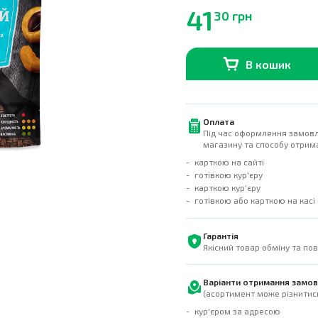
41
30 грн
В кошик
В наявності
0
шт.
Оплата
Під час оформлення замовл
магазину та способу отрима
карткою на сайті
готівкою кур'єру
карткою кур'єру
готівкою або карткою на касі
Гарантія
Якісний товар обміну та по
Варіанти отримання замо
(асортимент може різнитись
кур'єром за адресою