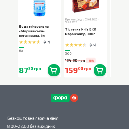
Пропозиція діє: 03.08.2026 -
09.08.2026
Вода мінеральна
Шоколад 
Тістечка Київ БКК
«Моршинська»
Milka Bub
Napoleonky
,
300г
негазована
,
6л
пористий
,
(
4.7
)
(
4.5
)
6л
80г
300г
194,90 грн
-18%
87
159
90
30 грн
00 грн
90 
В наявності
0
шт.
В наявності
0
шт.
Безкоштовна гаряча лінія
8:00-22:00 без вихідних