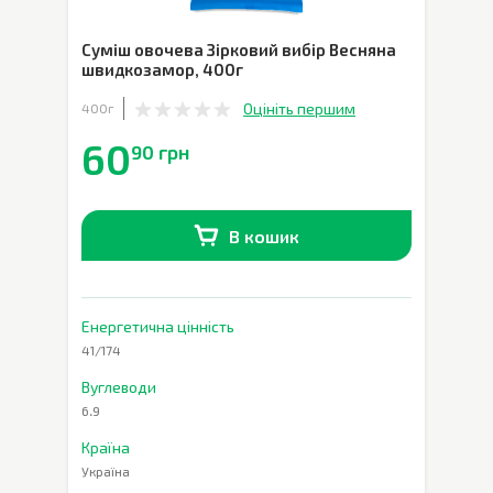
Суміш овочева Зірковий вибір Весняна
швидкозамор
,
400г
Оцініть першим
400г
60
90 грн
В кошик
В наявності
0
шт.
Енергетична цінність
41/174
Вуглеводи
6.9
Країна
Україна