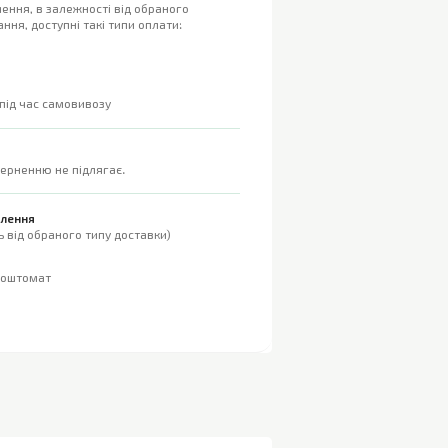
ення, в залежності від обраного
ння, доступні такі типи оплати:
 під час самовивозу
верненню не підлягає.
влення
 від обраного типу доставки)
поштомат