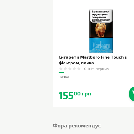
Сигарети Marlboro Fine Touch з
фільтром
,
пачка
Оцініть першим
пачка
155
00 грн
В наявності
Фора рекомендує