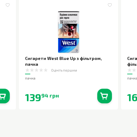
Сигарети West Blue Up з фільтром
,
Сига
пачка
філ
Оцініть першим
пачка
пачк
139
1
94 грн
0
шт.
В наявності
0
шт.