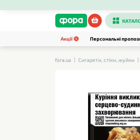
КАТАЛ
Акції
Персональні пропоз
fora.ua
Сигарети, стіки, жуйки