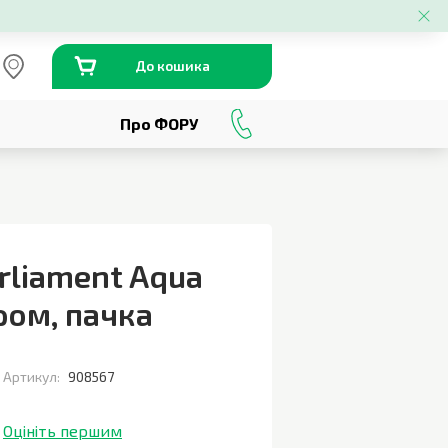
До кошика
Про ФОРУ
0
800
301
230
rliament Aqua
тром
,
пачка
Артикул:
908567
Оцініть першим