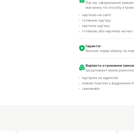
Під час оформлення замовл
магазину та способу отрима
карткою на сайті
готівкою кур'єру
карткою кур'єру
готівкою або карткою на касі
Гарантія
Якісний товар обміну та по
Варіанти отримання замо
(асортимент може різнитись
кур'єром за адресою
новою поштою у відділення/
самовивіз