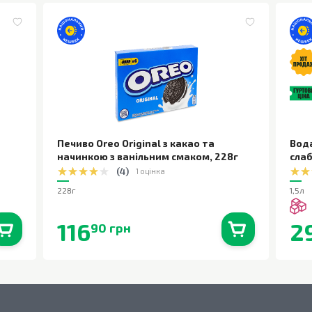
Печиво Oreo Original з какао та
Вод
начинкою з ванільним смаком
,
228г
сла
(
4
)
1 оцінка
228г
1,5л
116
2
90 грн
0
шт.
В наявності
0
шт.