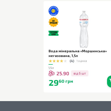
Вода мінеральна «Моршинська»
негазована
,
1,5л
(
4
)
1 оцінка
1,5л
25.90
від 6 шт
29
60 грн
В наявності