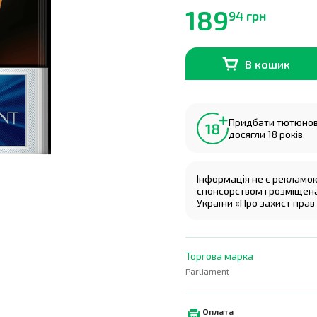
189
94 грн
В кошик
В наявності
0
шт.
Придбати тютюнові
досягли 18 років.
Інформація не є рекламо
спонсорством і розміщена 
України «Про захист прав
Торгова марка
Parliament
Оплата