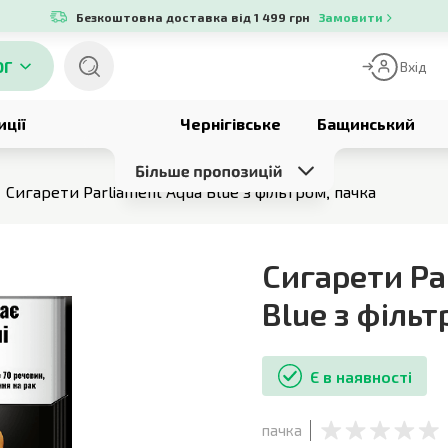
Безкоштовна доставка від 1 499 грн
Замовити
ОГ
Вхід
иції
Чернігівське
Бащинський
Сигарети Parliament Aqua Blue з фільтром, пачка
Сигарети Pa
Blue з філь
Є в наявності
пачка