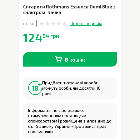
Сигарети Rothmans Essence Demi Blue з
фільтром
,
пачка
Оцініть першим
пачка
124
94 грн
В кошик
В наявності
0
шт.
Придбати тютюнові вироби
можуть особи, які досягли 18
років.
Інформація не є рекламою,
стимулюванням продажу чи
спонсорством і розміщена відповідно до
ст. 15 Закону України «Про захист прав
споживачів».