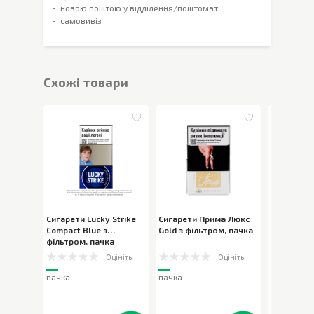
новою поштою у відділення/поштомат
самовивіз
Cхожі товари
Сигарети Lucky Strike
Сигарети Прима Люкс
Сигарети 
Compact Blue з
Gold з фільтром
,
пачка
Silver з ф
фільтром
,
пачка
Оцініть
Оцініть
пачка
пачка
пачка