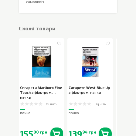
самовивіз
Cхожі товари
Сигарети Marlboro Fine
Сигарети West Blue Up
Сигарети K
Touch з фільтром
,
з фільтром
,
пачка
Silver з ф
пачка
Оцініть
Оцініть
пачка
пачка
пачка
155
139
169
00 грн
94 грн
94