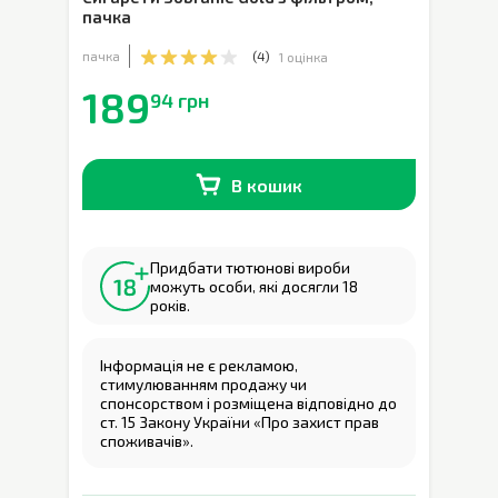
пачка
пачка
(
4
)
1 оцінка
189
94 грн
В кошик
В наявності
0
шт.
Придбати тютюнові вироби
можуть особи, які досягли 18
років.
Інформація не є рекламою,
стимулюванням продажу чи
спонсорством і розміщена відповідно до
ст. 15 Закону України «Про захист прав
споживачів».