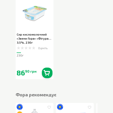
Сир кисломолочний
«Звени Гора» «Фігура»
3,5%
,
230г
Оцініть
230г
86
90 грн
В наявності
0
шт.
Фора рекомендує