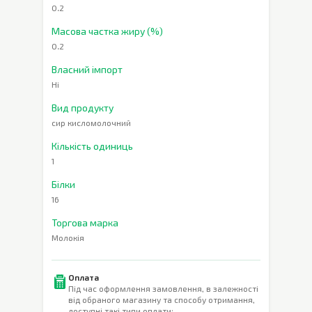
0.2
Масова частка жиру (%)
0.2
Власний імпорт
Ні
Вид продукту
сир кисломолочний
Кількість одиниць
1
Білки
16
Торгова марка
Молокія
Оплата
Під час оформлення замовлення, в залежності
від обраного магазину та способу отримання,
доступні такі типи оплати: