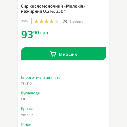
Сир кисломолочний «Молокія»
нежирний 0,2%
,
350г
350г
(
4
)
3 оцінки
93
90 грн
В кошик
В наявності
0
шт.
Енергетична цінність
73/310
Вуглеводи
1.8
Країна
Україна
Жири