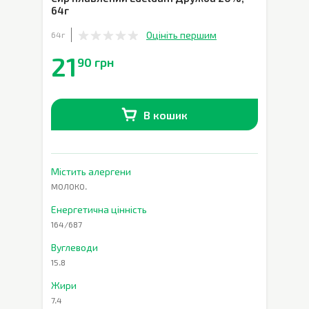
64г
Оцініть першим
64г
21
90 грн
В кошик
В наявності
0
шт.
Містить алергени
МОЛОКО.
Енергетична цінність
164/687
Вуглеводи
15.8
Жири
7.4