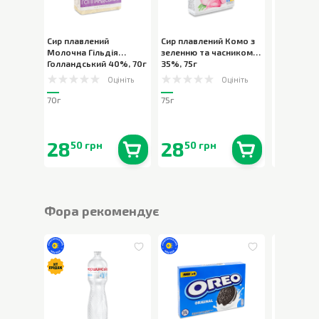
Сир плавлений
Сир плавлений Комо з
Сир плавл
Молочна Гільдія
зеленню та часником
Вершкови
Голландський 40%
,
70г
35%
,
75г
38%
,
70г
Оцініть
Оцініть
70г
75г
70г
28
28
28
50 грн
50 грн
50 
В наявності
0
шт.
В наявності
0
шт.
Фора рекомендує