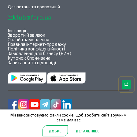
Для питань та пропозицій
club@fora.ua
Інші акції
Зворотній зв'язок
Онлайн замовлення
Правила інтернет-продажу
Політика конфіденційності
Замовлення для бізнесу (B2B)
Куточок Споживача
Запитання та відповіді
Ми використовуємо файли cookie, щоб зробити сайт зручним
саме для вас
Fora@All rights reserved 2026
ДОБРЕ
ДЕТАЛЬНІШЕ
2.39.123
/
1.1.1
Головна
Акції
Каталог
Пошук
Обрані