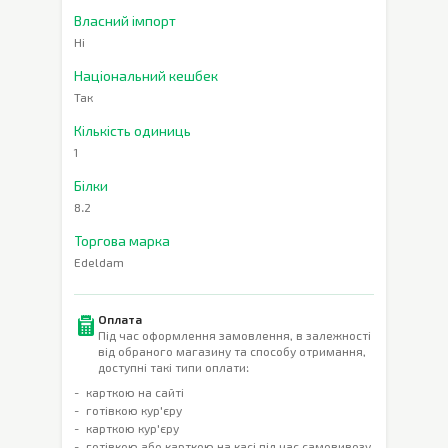
Власний імпорт
Ні
Національний кешбек
Так
Кількість одиниць
1
Білки
8.2
Торгова марка
Edeldam
Оплата
Під час оформлення замовлення, в залежності
від обраного магазину та способу отримання,
доступні такі типи оплати:
карткою на сайті
готівкою кур'єру
карткою кур'єру
готівкою або карткою на касі під час самовивозу