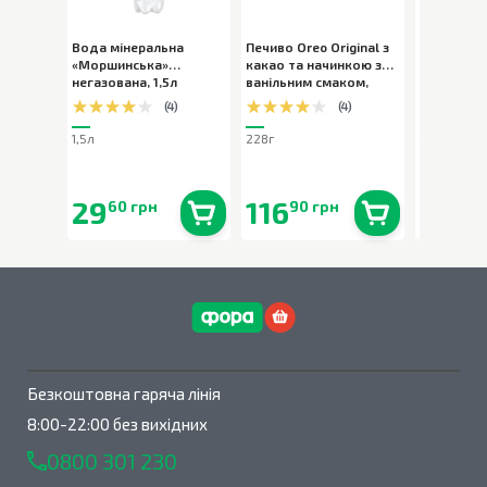
Вода мінеральна
Печиво Oreo Original з
Вода міне
«Моршинська»
какао та начинкою з
«Моршинс
негазована
,
1,5л
ванільним смаком
,
слабогаз
228г
(
4
)
(
4
)
1,5л
228г
1,5л
29
116
29
60 грн
90 грн
90 
В наявності
0
шт.
В наявності
0
шт.
Безкоштовна гаряча лінія
8:00-22:00 без вихідних
0800 301 230