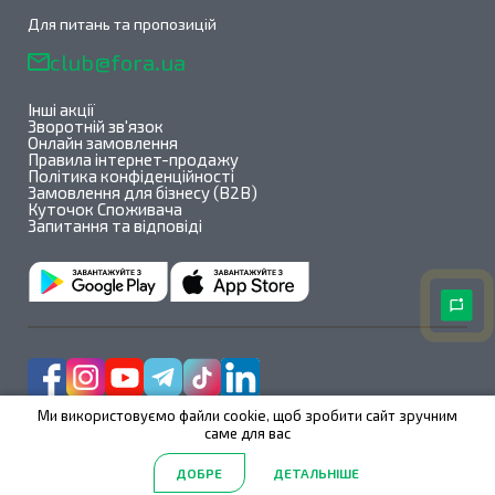
Для питань та пропозицій
club@fora.ua
Інші акції
Зворотній зв'язок
Онлайн замовлення
Правила інтернет-продажу
Політика конфіденційності
Замовлення для бізнесу (B2B)
Куточок Споживача
Запитання та відповіді
Ми використовуємо файли cookie, щоб зробити сайт зручним
саме для вас
Fora@All rights reserved 2026
ДОБРЕ
ДЕТАЛЬНІШЕ
2.39.123
/
1.1.1
Головна
Акції
Каталог
Пошук
Обрані