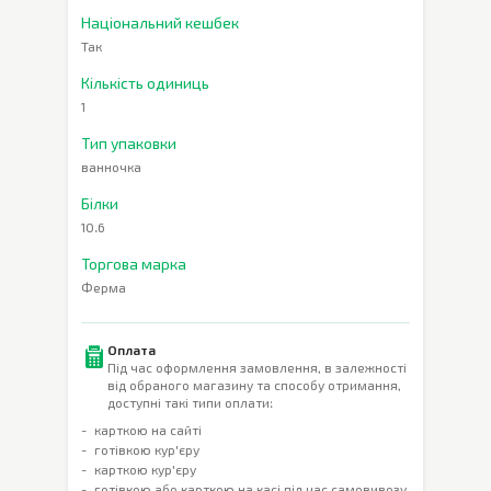
Національний кешбек
Так
Кількість одиниць
1
Тип упаковки
ванночка
Білки
10.6
Торгова марка
Ферма
Оплата
Під час оформлення замовлення, в залежності
від обраного магазину та способу отримання,
доступні такі типи оплати:
карткою на сайті
готівкою кур'єру
карткою кур'єру
готівкою або карткою на касі під час самовивозу