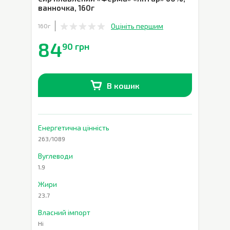
ванночка
,
160г
Оцініть першим
160г
84
90 грн
В кошик
В наявності
0
шт.
Енергетична цінність
263/1089
Вуглеводи
1.9
Жири
23.7
Власний імпорт
Ні