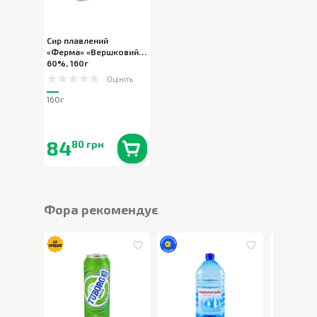
Сир плавлений
«Ферма» «Вершковий»
60%
,
160г
Оцініть
160г
84
80 грн
В наявності
0
шт.
Фора рекомендує