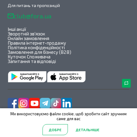
Для питань та пропозицій
club@fora.ua
Інші акції
Зворотній зв'язок
Онлайн замовлення
Правила інтернет-продажу
Політика конфіденційності
Замовлення для бізнесу (B2B)
Куточок Споживача
Запитання та відповіді
Ми використовуємо файли cookie, щоб зробити сайт зручним
саме для вас
Fora@All rights reserved 2026
ДОБРЕ
ДЕТАЛЬНІШЕ
2.39.123
/
1.1.1
Головна
Акції
Каталог
Пошук
Обрані