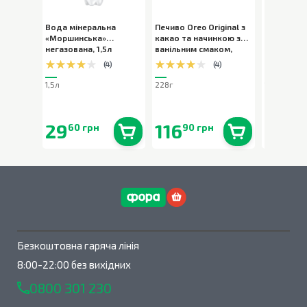
Вода мінеральна
Печиво Oreo Original з
Вода міне
«Моршинська»
какао та начинкою з
«Моршинс
негазована
,
1,5л
ванільним смаком
,
слабогаз
228г
(
4
)
(
4
)
1,5л
228г
1,5л
29
116
29
60 грн
90 грн
90 
В наявності
0
шт.
В наявності
0
шт.
Безкоштовна гаряча лінія
8:00-22:00 без вихідних
0800 301 230