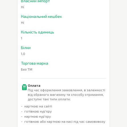
Власний імпорт
Ні
Національний кешбек
Ні
Кількість одиниць
1
Білки
1.0
Торгова марка
Без ТМ
Оплата
Під час оформлення замовлення, в залежності
від обраного магазину та способу отримання,
доступні такі типи оплати:
карткою на сайті
готівкою кур'єру
карткою кур'єру
готівкою або карткою на касі під час самовивозу