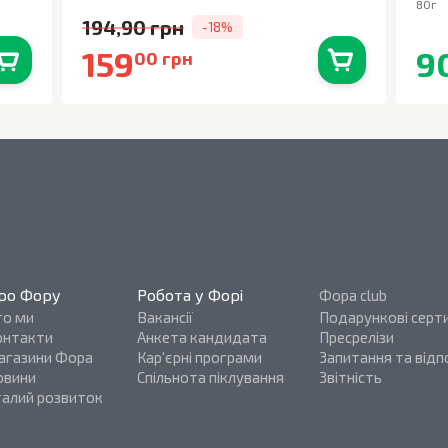
80г
194,90 грн
-18%
159
9
00 грн
0
шт.
В наявності
0
шт.
ро Фору
Робота у Форі
Фора club
то ми
Вакансії
Подарункові серт
онтакти
Анкета кандидата
Пресрелізи
агазини Фора
Кар'єрні програми
Запитання та відпо
овини
Спільнота піклування
Звітність
талий розвиток