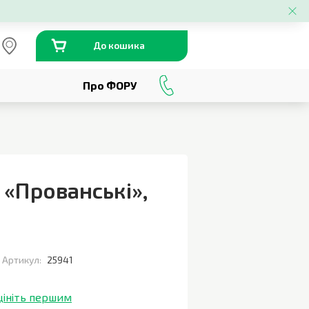
До кошика
Про ФОРУ
0
800
301
230
 «Прованські»
,
Артикул:
25941
цініть першим