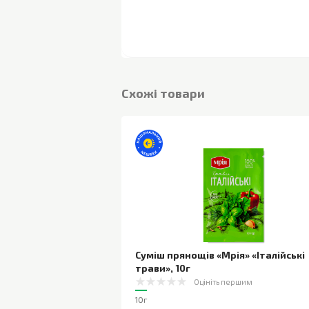
Cхожі товари
Суміш прянощів «Мрія» «Італійські
трави»
,
10г
Оцініть першим
10г