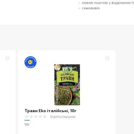
новою поштою у відділення/
самовивіз
Трави Eko італійські
,
10г
Оцініть першим
10г