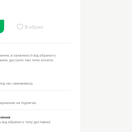
В обрані
ення, в залежності від обраного
ння, доступні такі типи оплати:
 під час самовивозу
верненню не підлягає.
влення
 від обраного типу доставки)