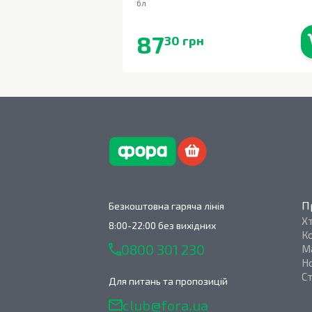
6л
87
30 грн
В наявності
П
Безкоштовна гаряча лінія
Х
8:00-22:00 без вихідних
К
0800 301 230
М
Н
С
Для питань та пропозицій
club@fora.ua