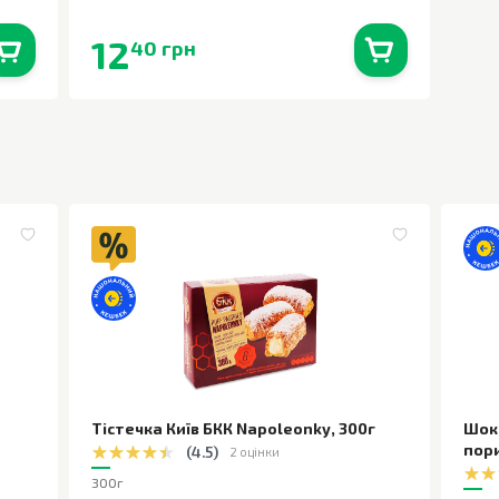
12
40 грн
0
шт.
В наявності
0
шт.
Тістечка Київ БКК Napoleonky
,
300г
Шок
пор
(
4.5
)
2 оцінки
300г