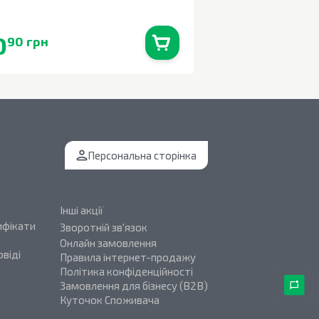
0,33л
0
43
90 грн
70 грн
В наявності
0
шт.
Персональна сторінка
Інші акції
ифікати
Зворотній зв'язок
Онлайн замовлення
віді
Правила інтернет-продажу
Політика конфіденційності
Замовлення для бізнесу (B2B)
Куточок Споживача