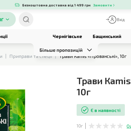
Безкоштовна доставка від 1 499 грн
Замовити
ОГ
Вхід
иції
Чернігівське
Бащинський
си
Приправи та спеції
Трави Кamis «Прованські», 10г
Трави Кamis
10г
Є в наявності
О
10г