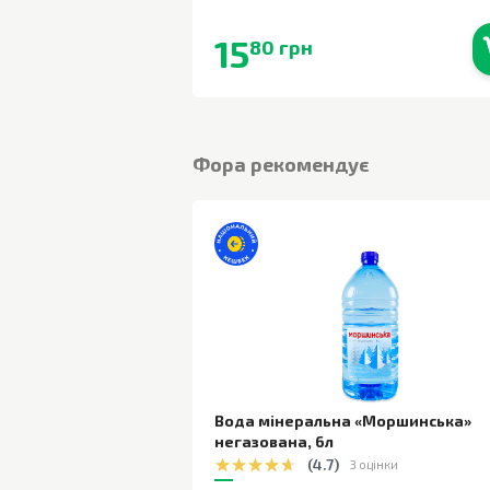
15
80 грн
В наявності
Фора рекомендує
Вода мінеральна «Моршинська»
негазована
,
6л
(
4.7
)
3 оцінки