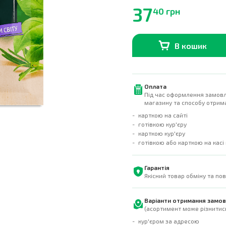
37
40 грн
В кошик
В наявності
0
шт.
Оплата
Під час оформлення замовл
магазину та способу отрима
карткою на сайті
готівкою кур'єру
карткою кур'єру
готівкою або карткою на касі
Гарантія
Якісний товар обміну та по
Варіанти отримання замо
(асортимент може різнитись
кур'єром за адресою