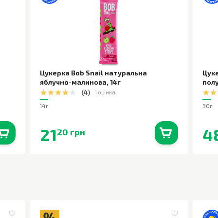
Цукерка Bob Snail натуральна
Цуке
яблучно-малинова
,
14г
пол
(
4
)
1 оцінка
14г
30г
21
4
20 грн
0
шт.
В наявності
0
шт.