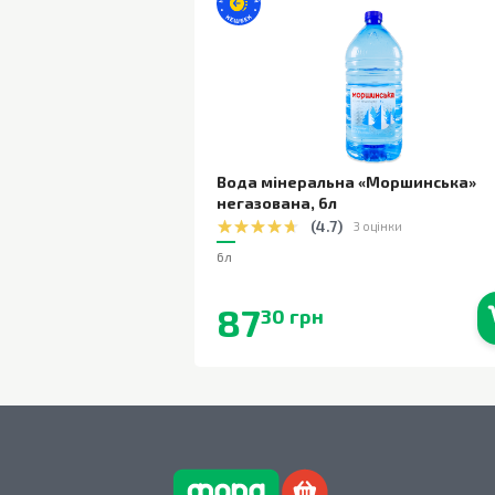
Вода мінеральна «Моршинська»
негазована
,
6л
(
4.7
)
3 оцінки
6л
87
30 грн
В наявності