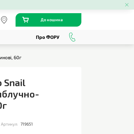
До кошика
Про ФОРУ
0
800
301
230
нові, 60г
 Snail
яблучно-
0г
Артикул:
719651