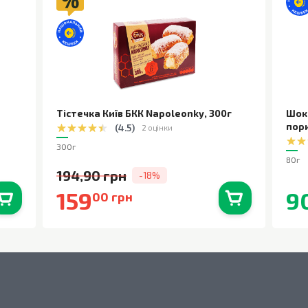
Тістечка Київ БКК Napoleonky
,
300г
Шок
пор
(
4.5
)
2 оцінки
300г
80г
194,90 грн
-18%
159
9
00 грн
0
шт.
В наявності
0
шт.