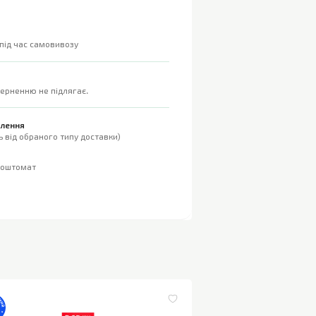
 під час самовивозу
верненню не підлягає.
влення
 від обраного типу доставки)
поштомат