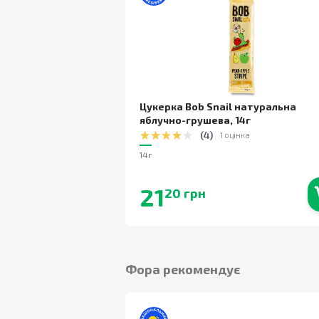
Цукерка Bob Snail натуральна
яблучно-грушева
,
14г
(
4
)
1 оцінка
14г
21
20 грн
В наявності
Фора рекомендує