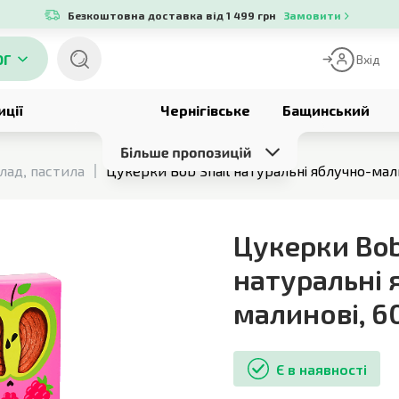
Безкоштовна доставка від 1 499 грн
Замовити
ОГ
Вхід
иції
Чернігівське
Бащинський
лад, пастила
Цукерки Bob Snail натуральні яблучно-мали
Цукерки Bob
натуральні 
малинові
,
6
Є в наявності