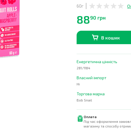
О
60г
88
90 грн
В кошик
В наявності
0
шт.
Енергетична цінність
281/1184
Власний імпорт
Ні
Торгова марка
Bob Snail
Оплата
Під час оформлення замовл
магазину та способу отрима