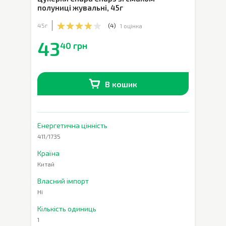
полуниці жувальні
,
45г
45г
(
4
)
1 оцінка
43
40 грн
В кошик
В наявності
0
шт.
Енергетична цінність
411/1735
Країна
Китай
Власний імпорт
Ні
Кількість одиниць
1