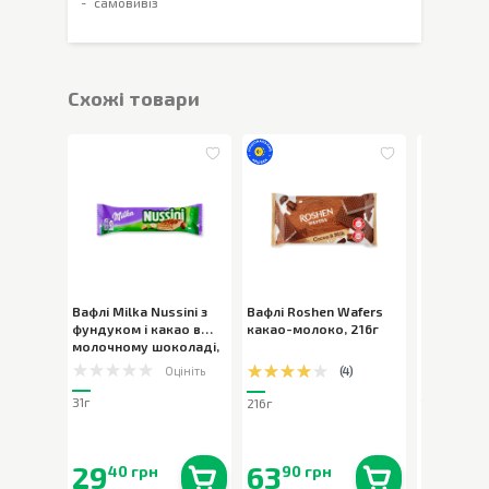
самовивіз
Cхожі товари
Вафлі Milka Nussini з
Вафлі Roshen Wafers
Вафлі Mil
фундуком і какао в
какао-молоко
,
216г
100г
молочному шоколаді
,
31г
Оцініть
(
4
)
31г
216г
100г
29
63
84
40 грн
90 грн
90 