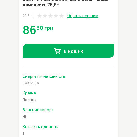
начинкою
,
76,8г
Оцініть першим
76,8г
86
30 грн
В кошик
В наявності
0
шт.
Енергетична цінність
506/2126
Країна
Польща
Власний імпорт
Ні
Кількість одиниць
1