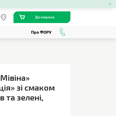
До кошика
Про ФОРУ
0
800
301
230
Мівіна»
ія» зі смаком
в та зелені
,