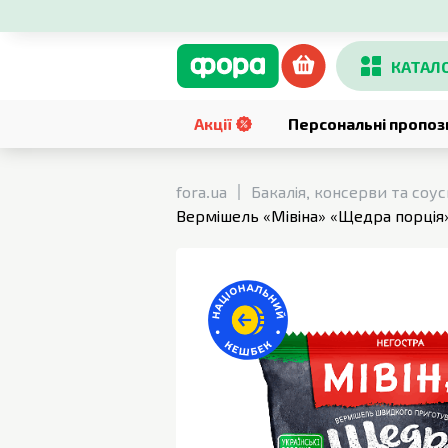
КАТАЛ
Акції
Персональні пропоз
fora.ua
Бакалія, консерви та соу
Вермішель «Мівіна» «Щедра порція» 