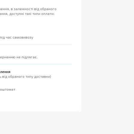
ення, в залежності від обраного
ння, доступні такі типи оплати:
 під час самовивозу
верненню не підлягає.
влення
 від обраного типу доставки)
поштомат