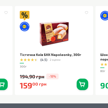
Тістечка Київ БКК Napoleonky
,
300г
Шок
пор
(
4.5
)
2 оцінки
300г
80г
194,90 грн
-18%
159
9
00 грн
0
шт.
В наявності
0
шт.