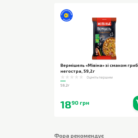
Вермішель «Мівіна» зі смаком гриб
негостра
,
59,2г
Оцініть першим
59,2г
18
90 грн
В наявності
Фора рекомендує