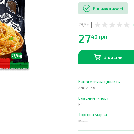
Є в наявності
73,5г
27
40 грн
В кошик
В наявності
0
шт.
Енергетична цінність
440/1849
Власний імпорт
Ні
Торгова марка
Мівіна