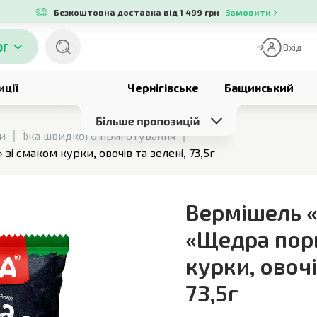
Безкоштовна доставка від 1 499 грн
Замовити
ОГ
Вхід
иції
Чернігівське
Бащинський
си
Їжа швидкого приготування
зі смаком курки, овочів та зелені, 73,5г
Вермішель «
«Щедра порц
курки, овочі
73,5г