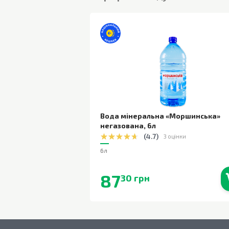
Вода мінеральна «Моршинська»
негазована
,
6л
(
4.7
)
3 оцінки
6л
87
30 грн
В наявності