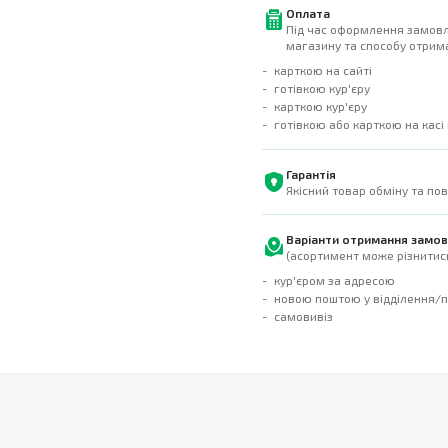
Оплата
Під час оформлення замовл
магазину та способу отрима
карткою на сайті
готівкою кур'єру
карткою кур'єру
готівкою або карткою на касі
Гарантія
Якісний товар обміну та по
Варіанти отримання замо
(асортимент може різнитись
кур'єром за адресою
новою поштою у відділення/
самовивіз