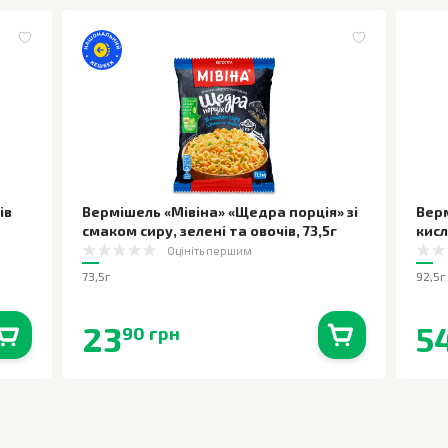
ів
Вермішель «Мівіна» «Щедра порція» зі
Верм
смаком сиру, зелені та овочів
,
73,5г
кис
Оцініть першим
73,5г
92,5г
23
5
90 грн
0
шт.
В наявності
0
шт.