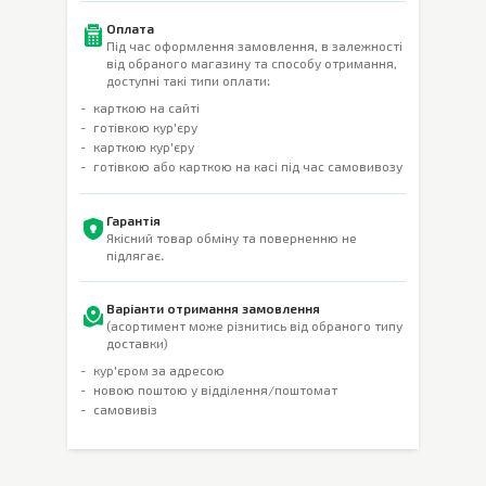
Оплата
Під час оформлення замовлення, в залежності
від обраного магазину та способу отримання,
доступні такі типи оплати:
карткою на сайті
готівкою кур'єру
карткою кур'єру
готівкою або карткою на касі під час самовивозу
Гарантія
Якісний товар обміну та поверненню не
підлягає.
Варіанти отримання замовлення
(асортимент може різнитись від обраного типу
доставки)
кур'єром за адресою
новою поштою у відділення/поштомат
самовивіз