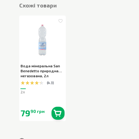
Cхожі товари
Вода мінеральна San
Benedetto природна
негазована
,
2л
(
4.3
)
2л
79
90 грн
В наявності
0
шт.