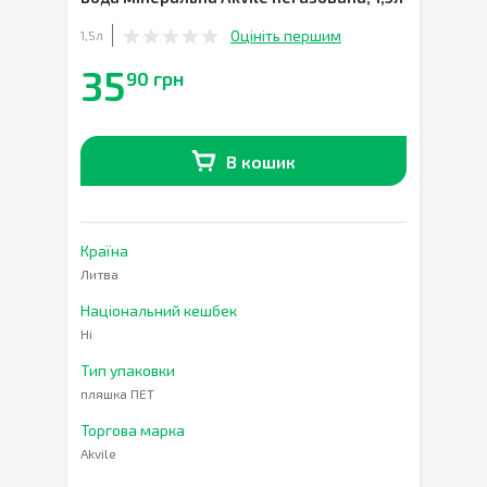
Оцініть першим
1,5л
35
90 грн
В кошик
В наявності
0
шт.
Країна
Литва
Національний кешбек
Ні
Тип упаковки
пляшка ПЕТ
Торгова марка
Akvile