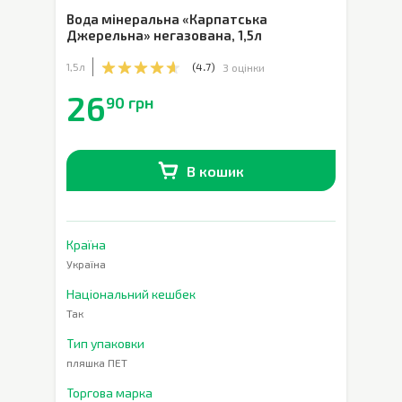
Вода мінеральна «Карпатська
Джерельна» негазована
,
1,5л
1,5л
(
4.7
)
3 оцінки
26
90 грн
В кошик
В наявності
0
шт.
Країна
Україна
Національний кешбек
Так
Тип упаковки
пляшка ПЕТ
Торгова марка