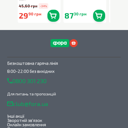
45,60 грн
194,90 г
-34%
29
87
159
90 грн
30 грн
00
В наявності
0
шт.
В наявності
0
шт.
Безкоштовна гаряча лінія
8:00-22:00 без вихідних
0800 301 230
Для питань та пропозицій
club@fora.ua
Інші акції
Зворотній зв'язок
Онлайн замовлення