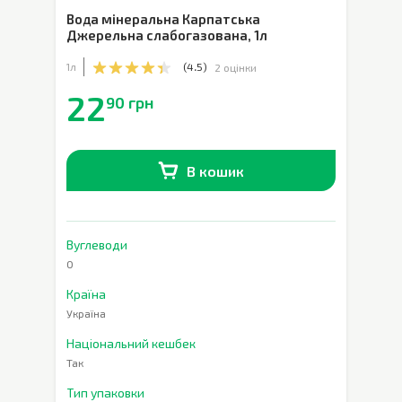
Вода мінеральна Карпатська
Джерельна слабогазована
,
1л
1л
(
4.5
)
2 оцінки
22
90 грн
В кошик
В наявності
0
шт.
Вуглеводи
0
Країна
Україна
Національний кешбек
Так
Тип упаковки