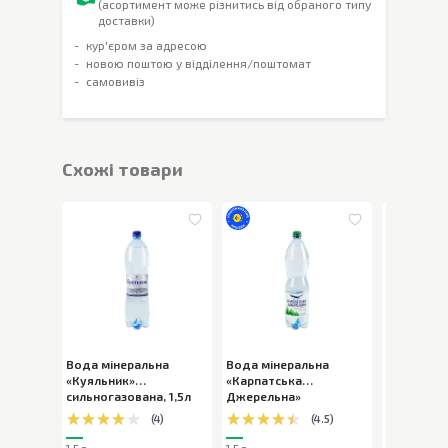
(асортимент може різнитись від обраного типу
доставки)
кур'єром за адресою
новою поштою у відділення/поштомат
самовивіз
Cхожі товари
Вода мінеральна
Вода мінеральна
Вода міне
«Куяльник»
«Карпатська
«Трускав
сильногазована
,
1,5л
Джерельна»
слабогазо
слабогазована
,
1,5л
1,5л
(
4
)
(
4.5
)