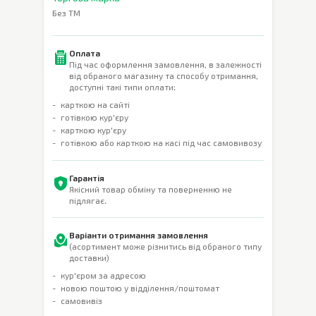
Без ТМ
Оплата
Під час оформлення замовлення, в залежності
від обраного магазину та способу отримання,
доступні такі типи оплати:
карткою на сайті
готівкою кур'єру
карткою кур'єру
готівкою або карткою на касі під час самовивозу
Гарантія
Якісний товар обміну та поверненню не
підлягає.
Варіанти отримання замовлення
(асортимент може різнитись від обраного типу
доставки)
кур'єром за адресою
новою поштою у відділення/поштомат
самовивіз