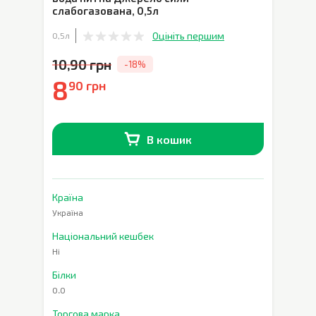
слабогазована
,
0,5л
Оцініть першим
0,5л
10,90 грн
-18%
8
90 грн
В кошик
В наявності
0
шт.
Країна
Україна
Національний кешбек
Ні
Білки
0.0
Торгова марка